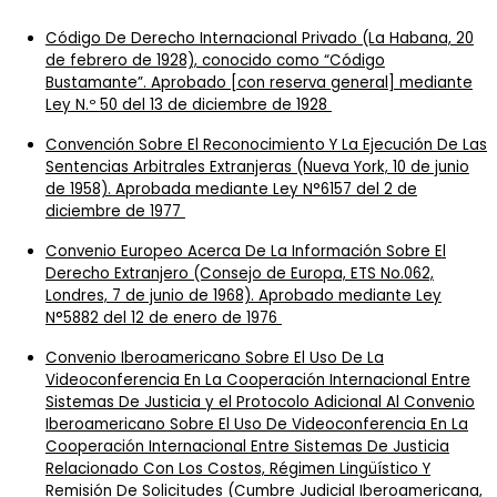
Código De Derecho Internacional Privado
(La Habana, 20
de febrero de 1928), conocido como “Código
Bustamante”. Aprobado [con reserva general] mediante
Ley N.º 50 del 13 de diciembre de 1928
Convención Sobre El Reconocimiento Y La Ejecución De Las
Sentencias Arbitrales Extranjeras
(Nueva York, 10 de junio
de 1958). Aprobada mediante Ley N°6157 del 2 de
diciembre de 1977
Convenio Europeo Acerca De La Información Sobre El
Derecho Extranjero
(Consejo de Europa, ETS No.062,
Londres, 7 de junio de 1968). Aprobado mediante Ley
N°5882 del 12 de enero de 1976
Convenio Iberoamericano Sobre El Uso De La
Videoconferencia En La Cooperación Internacional Entre
Sistemas De Justicia
y el
Protocolo Adicional Al Convenio
Iberoamericano Sobre El Uso De Videoconferencia En La
Cooperación Internacional Entre Sistemas De Justicia
Relacionado Con Los Costos, Régimen Lingüístico Y
Remisión De Solicitudes
(Cumbre Judicial Iberoamericana,