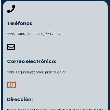
fa
fa-
phone
Teléfonos
2295-4406,
2295-3671,
2295-3673
fa
fa-
envelope-
o
Correo electrónico:
sala-segunda@poder-judicial.go.cr
far
fa-
map
Dirección: