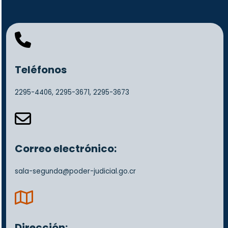
fa
fa-
phone
Teléfonos
2295-4406,
2295-3671,
2295-3673
fa
fa-
envelope-
o
Correo electrónico:
sala-segunda@poder-judicial.go.cr
far
fa-
map
Dirección: