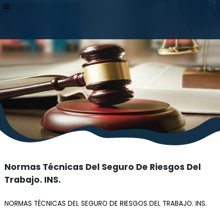
Atención:
Este
sitio
cuenta
con
un
sistema
de
accesibilidad.
Normas Técnicas Del Seguro De Riesgos Del
Trabajo. INS.
NORMAS TÉCNICAS DEL SEGURO DE RIESGOS DEL TRABAJO. INS.