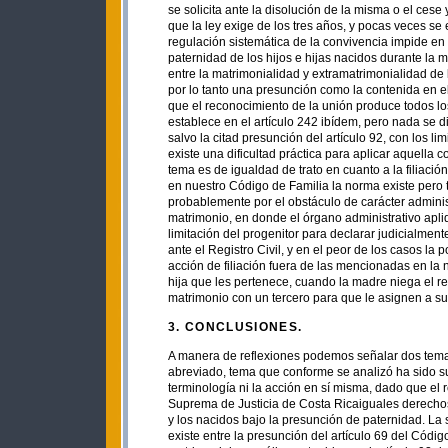
se solicita ante la disolución de la misma o el ce
que la ley exige de los tres años, y pocas veces se 
regulación sistemática de la convivencia impide en 
paternidad de los hijos e hijas nacidos durante la 
entre la matrimonialidad y extramatrimonialidad de 
por lo tanto una presunción como la contenida en e
que el reconocimiento de la unión produce todos lo
establece en el artículo 242 ibídem, pero nada se dij
salvo la citad presunción del artículo 92, con los l
existe una dificultad práctica para aplicar aquella 
tema es de igualdad de trato en cuanto a la filiació
en nuestro Código de Familia la norma existe pero 
probablemente por el obstáculo de carácter administ
matrimonio, en donde el órgano administrativo apli
limitación del progenitor para declarar judicialmen
ante el Registro Civil, y en el peor de los casos la
acción de filiación fuera de las mencionadas en la no
hija que les pertenece, cuando la madre niega el r
matrimonio con un tercero para que le asignen a su h
3. CONCLUSIONES.
A manera de reflexiones podemos señalar dos temas
abreviado, tema que conforme se analizó ha sido supe
terminología ni la acción en sí misma, dado que el
Suprema de Justicia de Costa Ricaiguales derechos a
y los nacidos bajo la presunción de paternidad. La
existe entre la presunción del artículo 69 del Código