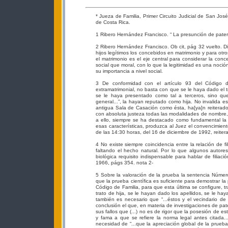
* Jueza de Familia, Primer Circuito Judicial de San Jo
de Costa Rica.
1 Ribero Hernández Francisco. “ La presunción de pater
2 Ribero Hernández Francisco. Ob cit, pág 32 vuelto. D
hijos legítimos los concebidos en matrimonio y para otr
el matrimonio es el eje central para considerar la con
social que moral, con lo que la legitimidad es una noci
su importancia a nivel social.
3 De conformidad con el artículo 93 del Código d
extramatrimonial, no basta con que se le haya dado el t
se le haya presentado como tal a terceros, sino que
general...”, la hayan reputado como hija. No invalida es
antigua Sala de Casación como ésta, ha[ya]n reiterado
con absoluta justeza todas las modalidades de nombre, tr
a ello, siempre se ha destacado como fundamental la 
esas características, produzca al Juez el convencimient
de las 14:30 horas, del 16 de diciembre de 1992, reite
4 No existe siempre coincidencia entre la relación de fi
faltando el hecho natural. Por lo que algunos autore
biológica requisito indispensable para hablar de filiac
1966, págs 354. nota 2-
5 Sobre la valoración de la prueba la sentencia Número
que la prueba científica es suficiente para demostrar la
Código de Familia, para que esta última se configure, 
trato de hija, se le hayan dado los apellidos, se le h
también es necesario que “...éstos y el vecindario de 
conclusión el que, en materia de investigaciones de pat
sus fallos que (...) no es de rigor que la posesión de
y fama a que se refiere la norma legal antes citada.
necesidad de “...que la apreciación global de la prueb