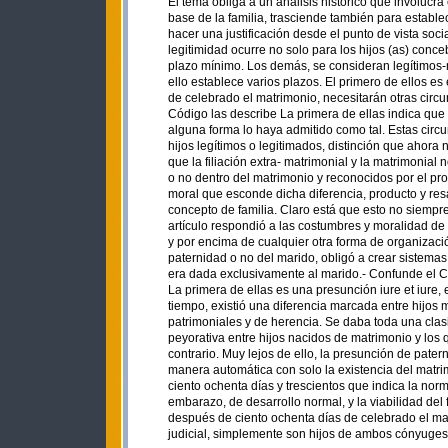
El tema obliga a un análisis histórico que involuc
base de la familia, trasciende también para estable
hacer una justificación desde el punto de vista soc
legitimidad ocurre no solo para los hijos (as) conce
plazo mínimo. Los demás, se consideran legítimos-
ello establece varios plazos. El primero de ellos es
de celebrado el matrimonio, necesitarán otras circ
Código las describe La primera de ellas indica que 
alguna forma lo haya admitido como tal. Estas circ
hijos legítimos o legitimados, distinción que ahora
que la filiación extra- matrimonial y la matrimonial 
o no dentro del matrimonio y reconocidos por el pr
moral que esconde dicha diferencia, producto y resa
concepto de familia. Claro está que esto no siempr
artículo respondió a las costumbres y moralidad de 
y por encima de cualquier otra forma de organizació
paternidad o no del marido, obligó a crear sistema
era dada exclusivamente al marido.- Confunde el C
La primera de ellas es una presunción iure et iure,
tiempo, existió una diferencia marcada entre hijos 
patrimoniales y de herencia. Se daba toda una clas
peyorativa entre hijos nacidos de matrimonio y los
contrario. Muy lejos de ello, la presunción de pate
manera automática con solo la existencia del matri
ciento ochenta días y trescientos que indica la n
embarazo, de desarrollo normal, y la viabilidad del
después de ciento ochenta días de celebrado el mat
judicial, simplemente son hijos de ambos cónyuges