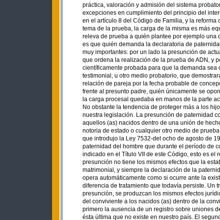
práctica, valoración y admisión del sistema probato
excepciones en cumplimiento del principio del inte
en el artículo 8 del Código de Familia, y la refor
tema de la prueba, la carga de la misma es más eq
releva de prueba a quién plantee por ejemplo una d
es que quién demanda la declaratoria de paternidad 
muy importantes: por un lado la presunción de act
que ordena la realización de la prueba de ADN, y po
científicamente probada para que la demanda sea d
testimonial, u otro medio probatorio, que demostrar
relación de pareja por la fecha probable de concepc
frente al presunto padre, quién únicamente se opon
la carga procesal quedaba en manos de la parte ac
No obstante la tendencia de proteger más a los hij
nuestra legislación. La presunción de paternidad co
aquellos (as) nacidos dentro de una unión de hecho
notoria de estado o cualquier otro medio de prueba
que introdujo la Ley 7532-del ocho de agosto de 1
paternidad del hombre que durante el período de 
indicado en el Título VII de este Código, esto es e
presunción no tiene los mismos efectos que la establ
matrimonial, y siempre la declaración de la paterni
opera automáticamente como si ocurre ante la exist
diferencia de tratamiento que todavía persiste. Un 
presunción, se produzcan los mismos efectos jurídi
del conviviente a los nacidos (as) dentro de la con
primero la ausencia de un registro sobre uniones d
ésta última que no existe en nuestro país. El segu