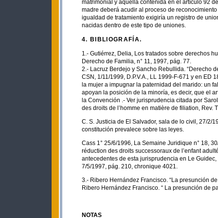
matrimonial y aquélla contenida en el artículo 92
madre deberá acudir al proceso de reconocimiento ju
igualdad de tratamiento exigiría un registro de uni
nacidas dentro de este tipo de uniones.
4. BIBLIOGRAFÍA.
1.- Gutiérrez, Delia, Los tratados sobre derechos 
Derecho de Familia, n° 11, 1997, pág. 77.
2.- Lacruz Berdejo y Sancho Rebullida. “Derecho de
CSN, 1/11/1999, D.P.V.A., LL 1999-F-671 y en ED 1
la mujer a impugnar la paternidad del marido: un fa
apoyan la posición de la minoría, es decir, que el a
la Convención .- Ver jurisprudencia citada por Sarol
des droits de l’homme en matière de filiation, Rev. 
C. S. Justicia de El Salvador, sala de lo civil, 27
constitución prevalece sobre las leyes.
Cass 1° 25/6/1996, La Semaine Juridique n° 18, 30/
réduction des droits successoraux de l’enfant adul
antecedentes de esta jurisprudencia en Le Guidec, 
7/5/1997, pág. 210, chronique 4021.
3.- Ribero Hernández Francisco. “La presunción de 
Ribero Hernández Francisco. “ La presunción de pa
NOTAS