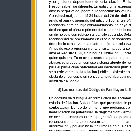
y obligaciones dependiendo de esta relación. El si
Responsable, fue diferente. En ésta última, expresa
ante la negativa del padre al reconocimiento volun
Constitucional, de las 15:39 horas del 26 de abril
anuló el párrafo segundo del artículo 155 (antes 14
reconocimiento del hijo extramatrimonial no haya 
declaró que el párrafo primero del citado artículo 
en dicho voto con relación al párrafo segundo. Sol
reconocedor se apersonaba en el acta se sobreente
derecho lo conservaba la madre en forma exclusiva
Antes de ese pronunciamiento el sistema operante p
ante el Registro Civil, sin ninguna limitación. El p
quién quisiera. En muchos casos esa paternidad no
abusos se producían con ese sistema abierto de rec
para el padre cuya paternidad era declarada judicial
se puede ver como la relación jurídica existente ent
obstante el concepto en sentido amplio abarca much
admitida del todo.4
d) Las normas del Código de Familia, en la f
En doctrina se distingue en forma clara las accion
estado de filiación. Así aquéllas que pretenden l
contestación. Dentro del primer grupo podemos ubic
investigación de paternidad, la “legitimación” (té
de acciones tenemos la de impugnación de paternida
reconocimiento. La autorización contenida en el ar
autorización y por ello no la incluimos sino que h