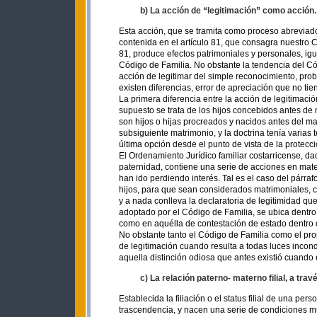
b) La acción de “legitimación” como acción.
Esta acción, que se tramita como proceso abreviado
contenida en el artículo 81, que consagra nuestro C
81, produce efectos patrimoniales y personales, igu
Código de Familia. No obstante la tendencia del Có
acción de legitimar del simple reconocimiento, pr
existen diferencias, error de apreciación que no tie
La primera diferencia entre la acción de legitimació
supuesto se trata de los hijos concebidos antes de
son hijos o hijas procreados y nacidos antes del m
subsiguiente matrimonio, y la doctrina tenía varias te
última opción desde el punto de vista de la protecc
El Ordenamiento Jurídico familiar costarricense, da
paternidad, contiene una serie de acciones en mater
han ido perdiendo interés. Tal es el caso del párraf
hijos, para que sean considerados matrimoniales, c
y a nada conlleva la declaratoria de legitimidad que
adoptado por el Código de Familia, se ubica dentro 
como en aquélla de contestación de estado dentro d
No obstante tanto el Código de Familia como el pro
de legitimación cuando resulta a todas luces incon
aquella distinción odiosa que antes existió cuando e
c) La relación paterno- materno filial, a través
Establecida la filiación o el status filial de una 
trascendencia, y nacen una serie de condiciones m