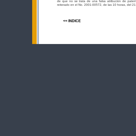
de que no se trata de una falsa atribución de patern
reiterado en el No. 2001-00572, de las 10 horas, del 2
<< INDICE