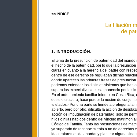
<< INDICE
La filiación 
de pat
1. INTRODUCCIÓN.
El tema de la presunción de paternidad del marido n
el hecho de la paternidad, por lo que la presunción 
claras en cuanto a la herencia del padre con respec
dentro de ese derecho se regulaban dichas relacio
donde aparecen las primeras trazas de presunción de
podemos entender los distintos sistemas que han op
supera las expectativas de esta ponencia por lo s
En el ordenamiento familiar interno en Costa Rica, e
de su estructura, hace perder la noción de conjunto,
tutelados.- Por una parte se tiende a proteger a la
abierto, pero por otro, dificulta la acción de despl
acción de impugnación de paternidad, solo se permi
hijos o hijas habidos dentro del vínculo matrimonial 
Código de Familia. Tanto las presunciones de mat
ya superado de reconocimiento o no de derechos ent
idea trataremos de abordar y plantear algunas inq