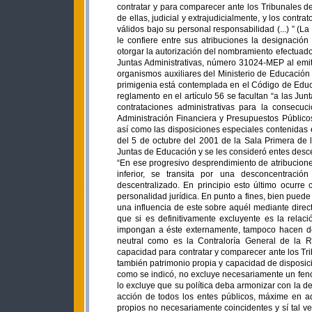
contratar y para comparecer ante los Tribunales de
de ellas, judicial y extrajudicialmente, y los cont
válidos bajo su personal responsabilidad (...) ” (La
le confiere entre sus atribuciones la designación
otorgar la autorización del nombramiento efectuado
Juntas Administrativas, número 31024-MEP al emit
organismos auxiliares del Ministerio de Educación
primigenia está contemplada en el Código de Educ
reglamento en el artículo 56 se facultan “a las Ju
contrataciones administrativas para la consecu
Administración Financiera y Presupuestos Público
así como las disposiciones especiales contenidas
del 5 de octubre del 2001 de la Sala Primera de la
Juntas de Educación y se les consideró entes desce
“En ese progresivo desprendimiento de atribucione
inferior, se transita por una desconcentraci
descentralizado. En principio esto último ocurre
personalidad jurídica. En punto a fines, bien puede e
una influencia de este sobre aquél mediante direct
que si es definitivamente excluyente es la relac
impongan a éste externamente, tampoco hacen d
neutral como es la Contraloría General de la Re
capacidad para contratar y comparecer ante los Tri
también patrimonio propia y capacidad de disposici
como se indicó, no excluye necesariamente un fen
lo excluye que su política deba armonizar con la d
acción de todos los entes públicos, máxime en aq
propios no necesariamente coincidentes y sí tal v