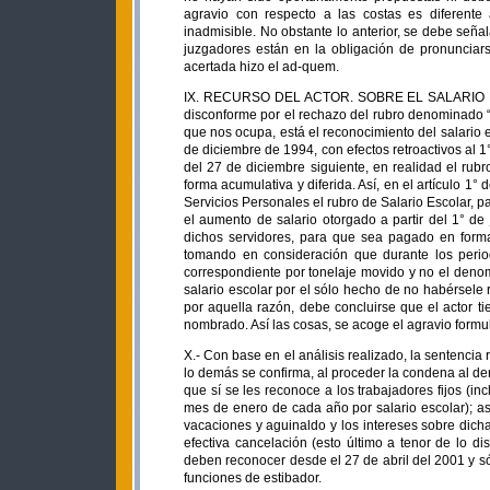
agravio con respecto a las costas es diferente 
inadmisible. No obstante lo anterior, se debe seña
juzgadores están en la obligación de pronunciar
acertada hizo el ad-quem.
IX. RECURSO DEL ACTOR. SOBRE EL SALARIO ESCOL
disconforme por el rechazo del rubro denominado “
que nos ocupa, está el reconocimiento del salario
de diciembre de 1994, con efectos retroactivos al 1
del 27 de diciembre siguiente, en realidad el rub
forma acumulativa y diferida. Así, en el artículo 1°
Servicios Personales el rubro de Salario Escolar, par
el aumento de salario otorgado a partir del 1° de
dichos servidores, para que sea pagado en form
tomando en consideración que durante los peri
correspondiente por tonelaje movido y no el deno
salario escolar por el sólo hecho de no habérsel
por aquella razón, debe concluirse que el actor t
nombrado. Así las cosas, se acoge el agravio formul
X.- Con base en el análisis realizado, la sentencia
lo demás se confirma, al proceder la condena al de
que sí se les reconoce a los trabajadores fijos (i
mes de enero de cada año por salario escolar); as
vacaciones y aguinaldo y los intereses sobre dic
efectiva cancelación (esto último a tenor de lo 
deben reconocer desde el 27 de abril del 2001 y só
funciones de estibador.