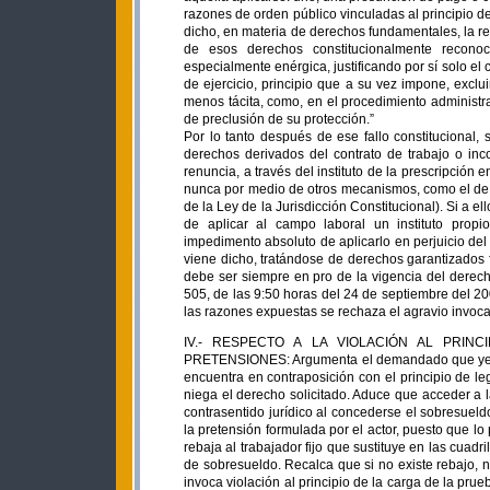
razones de orden público vinculadas al principio d
dicho, en materia de derechos fundamentales, la re
de esos derechos constitucionalmente recono
especialmente enérgica, justificando por sí solo el c
de ejercicio, principio que a su vez impone, excl
menos tácita, como, en el procedimiento administra
de preclusión de su protección.”
Por lo tanto después de ese fallo constitucional, 
derechos derivados del contrato de trabajo o in
renuncia, a través del instituto de la prescripció
nunca por medio de otros mecanismos, como el de l
de la Ley de la Jurisdicción Constitucional). Si a e
de aplicar al campo laboral un instituto propio
impedimento absoluto de aplicarlo en perjuicio del 
viene dicho, tratándose de derechos garantizados 
debe ser siempre en pro de la vigencia del derec
505, de las 9:50 horas del 24 de septiembre del 20
las razones expuestas se rechaza el agravio invoc
IV.- RESPECTO A LA VIOLACIÓN AL PRIN
PRETENSIONES: Argumenta el demandado que yerra 
encuentra en contraposición con el principio de le
niega el derecho solicitado. Aduce que acceder a la
contrasentido jurídico al concederse el sobresuel
la pretensión formulada por el actor, puesto que l
rebaja al trabajador fijo que sustituye en las cuad
de sobresueldo. Recalca que si no existe rebajo,
invoca violación al principio de la carga de la pr