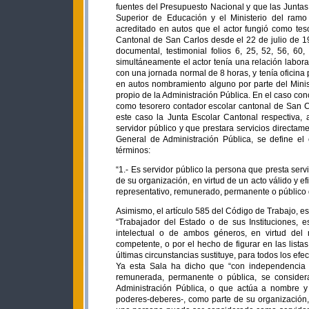
fuentes del Presupuesto Nacional y que las Juntas
Superior de Educación y el Ministerio del ramo 
acreditado en autos que el actor fungió como tes
Cantonal de San Carlos desde el 22 de julio de 19
documental, testimonial folios 6, 25, 52, 56, 6
simultáneamente el actor tenía una relación labor
con una jornada normal de 8 horas, y tenía oficina 
en autos nombramiento alguno por parte del Minis
propio de la Administración Pública. En el caso con
como tesorero contador escolar cantonal de San C
este caso la Junta Escolar Cantonal respectiva,
servidor público y que prestara servicios directame
General de Administración Pública, se define el
términos:
“1.- Es servidor público la persona que presta ser
de su organización, en virtud de un acto válido y e
representativo, remunerado, permanente o público d
Asimismo, el artículo 585 del Código de Trabajo, es
“Trabajador del Estado o de sus Instituciones, 
intelectual o de ambos géneros, en virtud del
competente, o por el hecho de figurar en las lista
últimas circunstancias sustituye, para todos los efect
Ya esta Sala ha dicho que “con independencia de
remunerada, permanente o pública, se considera
Administración Pública, o que actúa a nombre y 
poderes-deberes-, como parte de su organización, 