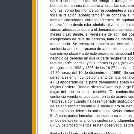
base o sobresueldo que se rebaja al trabajador f
buques, de manera retroactiva a todas las sustitucio
uno, así como los montos correspondientes a sala
toda la relación laboral; también se condena al in
montos cancelados correspondientes de aguinal
realizarán en desde (sic) administrativa sin perjui
sumas adeudadas deberá el demandado cancelar inte
meses plazo desde, el veintisiete de abril del d
excepciones de falta de derecho, falta de interés, 
demandado. Se rechazan también las excepciones
sentencia admite el recurso de apelación, el cual 
ese mismo plazo y ante este órgano jurisdiccional 
hecho o de derecho en que la parte recurrente apoy
recurso (artículos 500 y 501 incisos c) y d); (sic) 
de agosto de 1998 y 1306 de las 16:27 horas del 
14:20 horas, del 10 de diciembre de 1999). Se co
personales en un quince por ciento del total de la c
4.- El apoderado de la parte demandada apeló y e
Mejías Cordero, Ronald Nicolas Alvarado y Jorge F
mayo del año en curso, resolvió: “De conformid
sentencia venida en apelación en tanto acordó conc
“sobresueldo” cuando ha desempeñado sustituciones
de salario escolar siendo que dicho rubro se den
Tribunal no ha detectado omisiones o vicios produc
5.- Ambas partes formulan recursos, para ante est
ambos del presente año, los cuales se fundamentan 
6.- En los procedimientos se han observado las pre
Redacta la Magistrada Villanueva Monge; y,