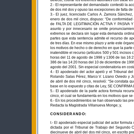
defecto, cobrar los extremos laborales con base e
2.- El representante del demandado contestó la acc
de dos mil dos y opuso las excepciones de falta de l
3.- El juez, licenciado Carlos A. Zamora Sánchez, 
enero de dos mil cinco, dispuso: “De conformidad 
de FALTA DE LEGITIMACIÓN ACTIVA Y PASIVA Y F
asunto y por innecesario se omite pronunciamien
extremos se declara sin lugar esta demanda ordina
partes que esta sentencia admite el recurso de ap
de tres días. En ese mismo plazo y ante este órgano
los motivos de hecho o de derecho en que la parte 
inatendible el recurso (artículos 500 y 501 incisos 
horas del 11 de agosto de 1998 y 1306 de las 16:
386 de las 14:20 horas del 10 de diciembre de 1999
agosto del 2001. Sin especial condenatoria en cost
4.- El apoderado del actor apeló y el Tribunal del
Rolando Salas Pérez, Marco V. Lizano Oviedo y Jo
de abril de dos mil cinco, resolvió: “Se constata 
base en lo expuesto y citas de Ley, SE CONFIR
5.- El apoderado de la parte actora formula recur
cinco, el cual se fundamenta en los motivos que se 
6.- En los procedimientos se han observado las pre
Redacta la Magistrada Villanueva Monge; y,
CONSIDERANDO:
I.- El apoderado especial judicial del actor formul
dictada por el Tribunal de Trabajo del Segundo Ci
diecinueve de abril del dos mil cinco, en escrito 