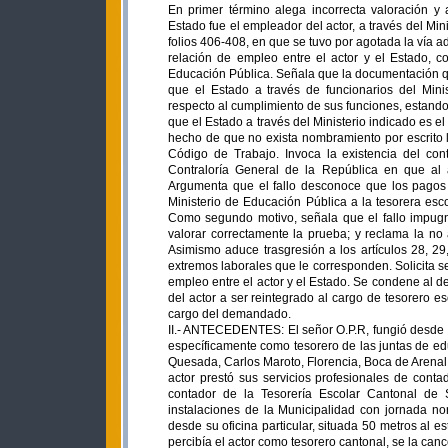
En primer término alega incorrecta valoración y
Estado fue el empleador del actor, a través del Min
folios 406-408, en que se tuvo por agotada la vía 
relación de empleo entre el actor y el Estado, co
Educación Pública. Señala que la documentación que
que el Estado a través de funcionarios del Mini
respecto al cumplimiento de sus funciones, estando
que el Estado a través del Ministerio indicado es e
hecho de que no exista nombramiento por escrito le
Código de Trabajo. Invoca la existencia del con
Contraloría General de la República en que al 
Argumenta que el fallo desconoce que los pagos e
Ministerio de Educación Pública a la tesorera esco
Como segundo motivo, señala que el fallo impugna
valorar correctamente la prueba; y reclama la no a
Asimismo aduce trasgresión a los artículos 28, 29
extremos laborales que le corresponden. Solicita se
empleo entre el actor y el Estado. Se condene al 
del actor a ser reintegrado al cargo de tesorero e
cargo del demandado.
II.- ANTECEDENTES: El señor O.P.R, fungió desde e
específicamente como tesorero de las juntas de 
Quesada, Carlos Maroto, Florencia, Boca de Arenal,
actor prestó sus servicios profesionales de cont
contador de la Tesorería Escolar Cantonal de
instalaciones de la Municipalidad con jornada nor
desde su oficina particular, situada 50 metros al 
percibía el actor como tesorero cantonal, se la ca