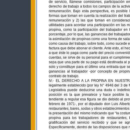
de servicio, llámese comisiones, participación e
derecho de trabajo a todos los campos de la activid
remuneración. Bajo esta perspectiva, es posible 
formas que toman en cuenta la realización del tra
remuneración y 2) las que toman en considerac
utilidades para acordar una participación en las m
propina, como la participación del trabajador e
porcentaje, por lo que, las ganancias del trabajado
la asimilación de propinas como una forma de salar
como causa del trabajo, sobre todo, como sucede en
factura que debe abonar el cliente. Ante esto, el h
a que éste lo paga como parte del precio convenido
cuentas, se sirve de su personal para el cumplimien
sepa que una parte de su pago está destinada al pe
solo y constituye para el último una entrada que s
ganancias al trabajador -por concepto de propina
contrato de trabajo.
IV.- EL DERECHO A LA PROPINA EN NUESTRA LEGISLACION: En nuestro país existe un régimen de propinas legalmente establecido (por ley N° 4946 del 3 de febrero de 1972). Es cierto que del debate de esa ley en la Asamblea Legislativa puede deducirse una duda o indefinición para otorgarle naturaleza salarial a la propina. Realmente esa posición es la que prevalece y hace posible la promulgación de la normativa. Al respecto, el primer antecedente tendiente a regular esa figura se dio debido al proyecto de ley sometido a conocimiento de la Asamblea Legislativa -en febrero de 1971-, por el diputado don Luis Alberto Monge Álvarez, titulado “Derecho de Propina para trabajadores de restaurantes, bares, sodas y otros establecimientos análogos”. En dicho proyecto el Diputado Monge Álvarez fundamentó la presentación del mismo indicando que “la costumbre, inspirada en un espíritu de justicia, ha establecido el derecho de propina para los trabajadores de restaurantes, bares, sodas y otros establecimientos análogos. Consiste en una gratificación del servicio recibido y que se agrega al precio convenido por la consumición correspondiente…”. Específicamente, dentro de las disposiciones que nos interesan de ese proyecto se establecía que: “ARTÍCULO 1°.- Los trabajadores de restaurantes, bares, sodas y otros establecimientos análogos, aparte de su salario mínimo, fijado por la ley o convenido a un monto mayor entre partes, tendrán derecho a propina…” / “ARTÍCULO 2°.- La propina autorizada para ser incluída en el comprobante respectivo será de un 10% con respecto al monto total de la consumisión correspondiente. El cliente podrá elevar ese porcentaje si así lo desea. La suma correspondiente aparecerá inscrita bajo el rubro de ?Servicio 10%”. / “ARTICULO 3.- Este derecho se origina en el servicio que el trabajador presta al cliente en las mesas…”. Al someter ese proyecto a una Subcomisión de la Asamblea Legislativa encargada de su estudio, el entonces Ministro de Trabajo -Licenciado Danilo Jiménez Veiga-, se mostró disconforme con el mismo, puesto que, según él “…los trabajadores de esta categoría cotizan al Seguro Social única y exclusivamente al salario mínimo legal. Disfrutan de vacaciones obligatorias única y exclusivamente en base al salario mínimo legal, y lo mismo llegarán a disfrutar de pensiones, ya sea por invalidez, vejez o muerte, calculadas sobre los salarios mínimos legales, así como cuando trabajan tiempo extraordinario. Es decir, se crea una injusticia, por el reconocimiento de que el público paga voluntariamente parte de los salarios, pero en el fondo está en primer lugar liberando al patrón de un pago y de una obligación que le corresponde como empresario y contratador del servicio de los saloneros, y en segundo lugar se le está traspasando la pena de la voluntad pública al trabajador, que cuando se ve afectado por razón de edad, de enfermedad, o disfrutando de sus vacaciones, o despedido por cualquier motivo, no recibe las prestaciones legales de conformidad con el ingreso real que ha tenido durante el desempeño de su función, sino únicamente en base a aquel salario que está pagándole el empleador… el proyecto del Diputado Monge Alvarez no habla precisamente de uno de los propósitos fundamentales de la Ley, cual es incorporar para todos los efectos legales la propina al salario real. En el artículo 5° del borrador de nuestro proyecto dice que la propina se asimila a salarios, y será tomada en cuenta para efectos del cómputo correspondiente a prestaciones legales y demás derechos y obligaciones laborales…”. La misma objeción presentó el señor Edgar Víquez Víquez -Presidente de la Cámara de Comerciantes Detallistas-, quien indicó “…definitivamente es una temeridad, porque no sé cómo haríamos en la práctica para considerar esto como salario, para efectos de la planilla de Seguro Social y para efectos de cuestión laboral…”. Debido a estas distintas posiciones se presentaron otros dos proyectos de ley -además del formulado por el diputado Monge Álvarez-, uno elaborado por el Ministro de Trabajo de ese entonces -Licenciado Danilo Jiménez Veiga-, y otro por e