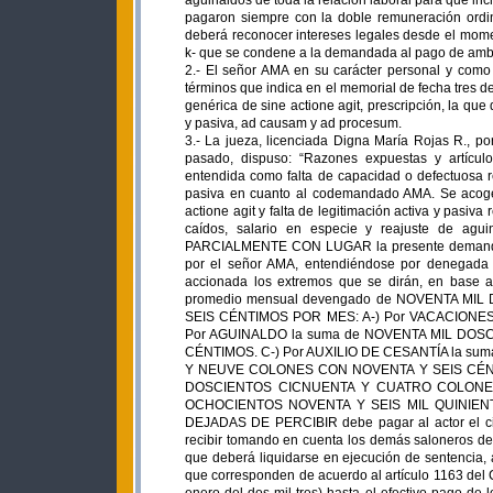
aguinaldos de toda la relación laboral para que inc
pagaron siempre con la doble remuneración ordin
deberá reconocer intereses legales desde el moment
k- que se condene a la demandada al pago de amba
2.- El señor AMA en su carácter personal y com
términos que indica en el memorial de fecha tres de
genérica de sine actione agit, prescripción, la que
y pasiva, ad causam y ad procesum.
3.- La jueza, licenciada Digna María Rojas R., p
pasado, dispuso: “Razones expuestas y artículo
entendida como falta de capacidad o defectuosa re
pasiva en cuanto al codemandado AMA. Se acogen
actione agit y falta de legitimación activa y pasiva
caídos, salario en especie y reajuste de agu
PARCIALMENTE CON LUGAR la presente demanda o
por el señor AMA, entendiéndose por denegada
accionada los extremos que se dirán, en base a
promedio mensual devengado de NOVENTA M
SEIS CÉNTIMOS POR MES: A-) Por VACACIONE
Por AGUINALDO la suma de NOVENTA MIL DO
CÉNTIMOS. C-) Por AUXILIO DE CESANTÍA la s
Y NEUVE COLONES CON NOVENTA Y SEIS CÉNTI
DOSCIENTOS CICNUENTA Y CUATRO COLONES C
OCHOCIENTOS NOVENTA Y SEIS MIL QUINIEN
DEJADAS DE PERCIBIR debe pagar al actor el cinc
recibir tomando en cuenta los demás saloneros del 
que deberá liquidarse en ejecución de sentencia
que corresponden de acuerdo al artículo 1163 del C