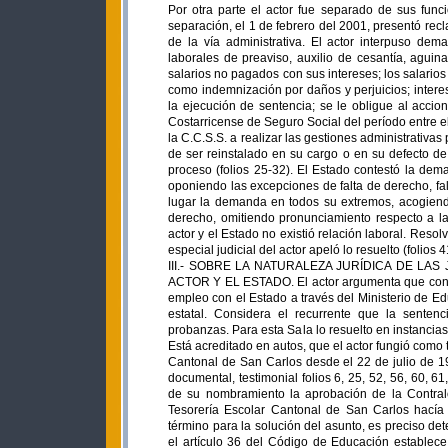
Por otra parte el actor fue separado de sus fun
separación, el 1 de febrero del 2001, presentó rec
de la vía administrativa. El actor interpuso dem
laborales de preaviso, auxilio de cesantía, aguina
salarios no pagados con sus intereses; los salario
como indemnización por daños y perjuicios; intere
la ejecución de sentencia; se le obligue al acci
Costarricense de Seguro Social del período entre e
la C.C.S.S. a realizar las gestiones administrativas
de ser reinstalado en su cargo o en su defecto de
proceso (folios 25-32). El Estado contestó la dem
oponiendo las excepciones de falta de derecho, falt
lugar la demanda en todos su extremos, acogiendo 
derecho, omitiendo pronunciamiento respecto a la
actor y el Estado no existió relación laboral. Reso
especial judicial del actor apeló lo resuelto (folios 
III.- SOBRE LA NATURALEZA JURÍDICA DE L
ACTOR Y EL ESTADO. El actor argumenta que con el 
empleo con el Estado a través del Ministerio de Ed
estatal. Considera el recurrente que la sentenc
probanzas. Para esta Sala lo resuelto en instancia
Está acreditado en autos, que el actor fungió como 
Cantonal de San Carlos desde el 22 de julio de 19
documental, testimonial folios 6, 25, 52, 56, 60, 6
de su nombramiento la aprobación de la Contralo
Tesorería Escolar Cantonal de San Carlos hacía 
término para la solución del asunto, es preciso det
el artículo 36 del Código de Educación establece