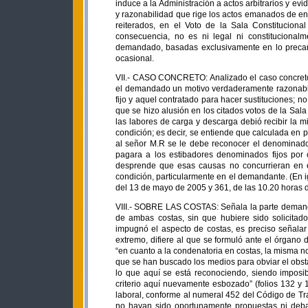
induce a la Administración a actos arbitrarios y evi
y razonabilidad que rige los actos emanados de ent
reiterados, en el Voto de la Sala Constitucion
consecuencia, no es ni legal ni constitucional
demandado, basadas exclusivamente en lo precari
ocasional.
VII.- CASO CONCRETO: Analizado el caso concreto,
el demandado un motivo verdaderamente razonable q
fijo y aquel contratado para hacer sustituciones; n
que se hizo alusión en los citados votos de la Sala
las labores de carga y descarga debió recibir la 
condición; es decir, se entiende que calculada en 
al señor M.R se le debe reconocer el denominado
pagara a los estibadores denominados fijos por 
desprende que esas causas no concurrieran en e
condición, particularmente en el demandante. (En i
del 13 de mayo de 2005 y 361, de las 10.20 horas d
VIII.- SOBRE LAS COSTAS: Señala la parte demandad
de ambas costas, sin que hubiere sido solicitad
impugnó el aspecto de costas, es preciso señala
extremo, difiere al que se formuló ante el órgano
“en cuanto a la condenatoria en costas, la misma n
que se han buscado los medios para obviar el obstác
lo que aquí se está reconociendo, siendo imposib
criterio aquí nuevamente esbozado” (folios 132 y 1
laboral, conforme al numeral 452 del Código de Tr
no hayan sido oportunamente propuestas ni debat