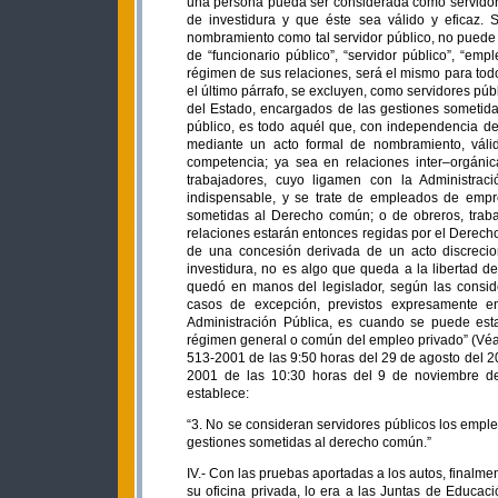
una persona pueda ser considerada como servidor p
de investidura y que éste sea válido y eficaz. 
nombramiento como tal servidor público, no puede 
de “funcionario público”, “servidor público”, “emp
régimen de sus relaciones, será el mismo para todos
el último párrafo, se excluyen, como servidores pú
del Estado, encargados de las gestiones sometida
público, es todo aquél que, con independencia del
mediante un acto formal de nombramiento, válid
competencia; ya sea en relaciones inter–orgánic
trabajadores, cuyo ligamen con la Administra
indispensable, y se trate de empleados de empr
sometidas al Derecho común; o de obreros, traba
relaciones estarán entonces regidas por el Derecho
de una concesión derivada de un acto discrecion
investidura, no es algo que queda a la libertad de
quedó en manos del legislador, según las consid
casos de excepción, previstos expresamente e
Administración Pública, es cuando se puede esta
régimen general o común del empleo privado” (Véa
513-2001 de las 9:50 horas del 29 de agosto del 2
2001 de las 10:30 horas del 9 de noviembre del 
establece:
“3. No se consideran servidores públicos los emp
gestiones sometidas al derecho común.”
IV.- Con las pruebas aportadas a los autos, finalme
su oficina privada, lo era a las Juntas de Educac