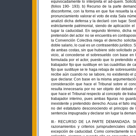
equivocadamente lo interpreta el ad-quem. Solicit
(folios 190- 193). b) Recurso de la parte deman
disconforme, con la forma en que fue resuelta la
pronunciamiento valorar el voto de esta Sala núm
analizó dicha defensa y la declaró con lugar. Sost
estrictamente patrimonial, siendo de aplicación el
lugar la caducidad. En segundo término, dicha r
pretensión del actor no se encuentra en contraposic
la Convención Colectiva niega el derecho solicita
doble salario, lo cual es un contrasentido jurídico. 
de ambas costas, sin que hubiere sido solicitado p
vicio, al concederse el sobresueldo con base en 
formulada por el actor, puesto que lo pretendido 
trabajador fijo que sustituye en las cuadrillas de
fijo que sustituye se le haga rebaja de sobresueld
recibe aún cuando no se labore, no existiendo el p
que declarar. Con base en la misma argumentación 
consideración que hace el Tribunal sobre el conce
resulta innecesaria por no ser objeto del debate 
que hace el Tribunal respecto al concepto de trab
trabajador interino, pues ambas figuras no guarda
inexistente y pretendido derecho. Acusa el fallo i
no del estatutario desconociendo el principio d
sentencia impugnada y declarar sin lugar la deman
III.- RECURSO DE LA PARTE DEMANDADA. SO
razonamientos y criterios jurisprudenciales ci
excepción de caducidad. Como correctamente lo se