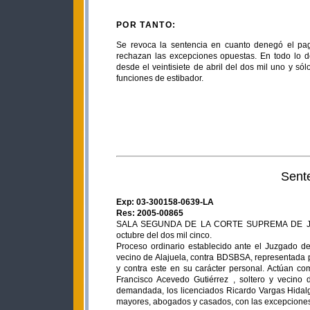
POR TANTO:
Se revoca la sentencia en cuanto denegó el pag
rechazan las excepciones opuestas. En todo lo 
desde el veintisiete de abril del dos mil uno y só
funciones de estibador.
Sent
Exp: 03-300158-0639-LA
Res: 2005-00865
SALA SEGUNDA DE LA CORTE SUPREMA DE JUSTIC
octubre del dos mil cinco.
Proceso ordinario establecido ante el Juzgado del
vecino de Alajuela, contra BDSBSA, representada
y contra este en su carácter personal. Actúan com
Francisco Acevedo Gutiérrez , soltero y vecino 
demandada, los licenciados Ricardo Vargas Hidal
mayores, abogados y casados, con las excepciones