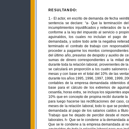
RESULTANDO:
1.- El actor, en escrito de demanda de fecha veinti
sentencia se declare: “a- Que la terminación del
incumplimientos injustificados y reiterados de l
conforme a la ley del impuesto al servicio o propi
aguinaldos, los cuales no incluían el pago de 
demandada, y sobre todo ante la negativa reiterad
terminado el contrato de trabajo con responsabil
proceder a pagarme los montos correspondientes 
del último año, preaviso de despido y auxilio de
sumas de dinero correspondientes a la mitad del
durante toda la relación laboral, provenientes de la 
se calculará en proporción a los cuatro saloneros
mesas y con base en el total del 10% de las ventas
durante los años 1995, 1996, 1997, 1998, 1999, 20
contables de la empresa demandada obtenidos dura
base para el cálculo de los extremos de aguinal
cesantía, horas extra, se incluya los siguientes asp
10% que en concepto de propina recibí durante la 
para luego hacerse las rectificaciones del caso, 
meses de la relación laboral, todo lo que se poste
demandada al pago de los salarios caídos a título
Trabajo que he dejado de percibir desde el mome
laborales. h- Que se le condene a la demandada al 
Que se le condene a la empresa demandada al rea