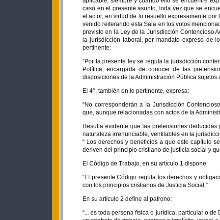
aplicable, siempre y cuando ello se encuentre exp
caso en el presente asunto, toda vez que se encue
el actor, en virtud de lo resuelto expresamente por
venido reiterando esta Sala en los votos mencion
previsto en la Ley de la Jurisdicción Contencioso A
la jurisdicción laboral, por mandato expreso de l
pertinente:
“Por la presente ley se regula la jurisdicción conte
Política, encargada de conocer de las pretensi
disposiciones de la Administración Pública sujetos 
El 4°, también en lo pertinente, expresa:
“No corresponderán a la Jurisdicción Contencioso-
que, aunque relacionadas con actos de la Administra
Resulta evidente que las pretensiones deducidas p
naturaleza irrenunciable, ventilables en la jurisdicci
“ Los derechos y beneficios a que este capítulo s
deriven del principio cristiano de justicia social y que
El Código de Trabajo, en su artículo 1 dispone:
“El presente Código regula los derechos y obligac
con los principios cristianos de Justicia Social.”
En su artículo 2 define al patrono:
“... es toda persona física o jurídica, particular o 