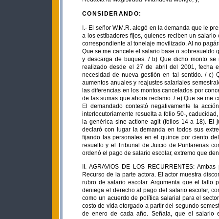
CONSIDERANDO:
I.- El señor W.M.R. alegó en la demanda que le pre
a los estibadores fijos, quienes reciben un salar
correspondiente al tonelaje movilizado. Al no pagárs
Que se me cancele el salario base o sobresueldo que
y descarga de buques. / b) Que dicho monto se m
realizado desde el 27 de abril del 2001, fecha en 
necesidad de nueva gestión en tal sentido. / c)
aumentos anuales y reajustes salariales semestral
las diferencias en los montos cancelados por conce
de las sumas que ahora reclamo. / e) Que se me ca
El demandado contestó negativamente la acción 
interlocutoriamente resuelta a folio 50-, caducidad, 
la genérica sine actione agit (folios 14 a 18). El
declaró con lugar la demanda en todos sus extr
fijando las personales en el quince por ciento de
resuelto y el Tribunal de Juicio de Puntarenas c
ordenó el pago de salario escolar, extremo que den
II. AGRAVIOS DE LOS RECURRENTES: Ambas part
Recurso de la parte actora. El actor muestra disc
rubro de salario escolar. Argumenta que el fallo p
deniega el derecho al pago del salario escolar, 
como un acuerdo de política salarial para el secto
costo de vida otorgado a partir del segundo semes
de enero de cada año. Señala, que el salario e