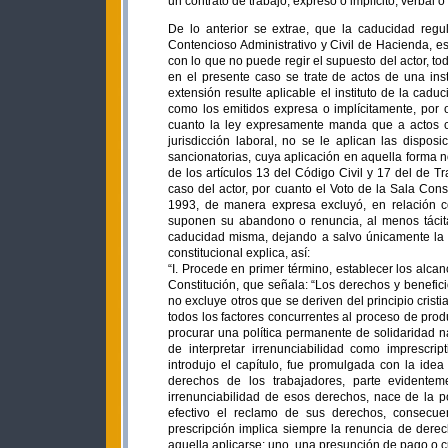
un contrato de trabajo, expreso o implícito, verbal o 
De lo anterior se extrae, que la caducidad regu
Contencioso Administrativo y Civil de Hacienda, es
con lo que no puede regir el supuesto del actor, to
en el presente caso se trate de actos de una ins
extensión resulte aplicable el instituto de la caduc
como los emitidos expresa o implícitamente, por o
cuanto la ley expresamente manda que a actos co
jurisdicción laboral, no se le aplican las dispo
sancionatorias, cuya aplicación en aquella forma n
de los artículos 13 del Código Civil y 17 del de Tr
caso del actor, por cuanto el Voto de la Sala Con
1993, de manera expresa excluyó, en relación co
suponen su abandono o renuncia, al menos tácita,
caducidad misma, dejando a salvo únicamente la p
constitucional explica, así:
“I. Procede en primer término, establecer los alcanc
Constitución, que señala: “Los derechos y benefici
no excluye otros que se deriven del principio cristia
todos los factores concurrentes al proceso de prod
procurar una política permanente de solidaridad na
de interpretar irrenunciabilidad como imprescrip
introdujo el capítulo, fue promulgada con la idea
derechos de los trabajadores, parte evidentem
irrenunciabilidad de esos derechos, nace de la p
efectivo el reclamo de sus derechos, consecuent
prescripción implica siempre la renuncia de derec
aquella aplicarse: uno, una presunción de pago o c