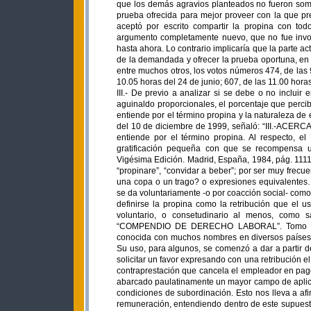
que los demás agravios planteados no fueron some
prueba ofrecida para mejor proveer con la que pret
aceptó por escrito compartir la propina con to
argumento completamente nuevo, que no fue invoc
hasta ahora. Lo contrario implicaría que la parte 
de la demandada y ofrecer la prueba oportuna, en 
entre muchos otros, los votos números 474, de las 
10.05 horas del 24 de junio; 607, de las 11.00 horas
III.- De previo a analizar si se debe o no incluir 
aguinaldo proporcionales, el porcentaje que percib
entiende por el término propina y la naturaleza de 
del 10 de diciembre de 1999, señaló: “III.-ACER
entiende por el término propina. Al respecto, 
gratificación pequeña con que se recompensa un
Vigésima Edición. Madrid, España, 1984, pág. 1111
“propinare”, “convidar a beber”; por ser muy frec
una copa o un trago? o expresiones equivalentes
se da voluntariamente -o por coacción social- como 
definirse la propina como la retribución que el u
voluntario, o consetudinario al menos, como s
“COMPENDIO DE DERECHO LABORAL”. Tomo I. Bib
conocida con muchos nombres en diversos países de
Su uso, para algunos, se comenzó a dar a partir d
solicitar un favor expresando con una retribución el
contraprestación que cancela el empleador en pago 
abarcado paulatinamente un mayor campo de aplica
condiciones de subordinación. Esto nos lleva a afi
remuneración, entendiendo dentro de este supuesto