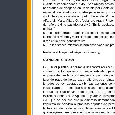
enero del dos mil tres) hasta el efectivo pago 
cuanto al codemandado AMA.- Son ambas costas d
honorarios de abogado en un veinte por ciento del
especial condenatoria en costas personales y proce
4.- Ambas partes apelaron y el Tribunal del Primer 
Alfaro M., Marta Alfaro O. y Alejandro Araya R; po
del año próximo pasado, resolvió: “En lo apelado,
nulidad”.
5.- Los apoderados especiales judiciales de am
fechados el veinte y veintisiete de julio del dos 
dirán en la parte considerativa.
6.- En los procedimientos se han observado las pres
Redacta el Magistrado Aguirre Gómez; y,
CONSIDERANDO:
I.- El actor planteó la presente litis contra AMA y “BDSBSA”, para que en sentencia se declare: “a- Que la terminación del contrato de trabajo es con responsabilidad patronal a raíz de los incumplimientos injustificados y reiterados de la empresa demandada con respecto al pago del porcentaje correcto y conforme a la ley del impuesto al servicio o propina, falta de pago de horas extra, diferencias originadas en el pago de aguinaldos, los cuales no incluían el pago de los feriados de ley laborados. / b- Las acciones cometidas por la demandada, y sobre todo ante la negativa reiterada e injustificada de enmendar sus faltas, me facultaban para dar por terminado el contrato de trabajo con responsabilidad laboral. / c- Que en virtud de lo anterior, la demandada deberá proceder a pagarme los montos correspondientes a los extremos laborales de Aguinaldo y Vacaciones proporcionales del último año, Preaviso de despido y Auxilio de Cesantía. / d- Que se declare que la empresa demandada me adeuda las sumas de dinero correspondientes a la mitad del impuesto de servicio o propinas dejadas de percibir ilegalmente durante toda la relación laboral, provenientes de la facturación diaria del servicio de restaurante. / e- El pago de este rubro se calculará en proporción a los cuatro saloneros que integraron siempre el equipo de saloneros que servíamos en las mesas y con base en el total del 10% de las ventas diarias facturadas y reportadas por la empresa a Tributación Directa durante los años 1995, 1996, 1997, 1998, 1999, 2000, 2001, 2002 y 2003, conjuntamente con la información y resultados contables de la empresa demandada obtenidos durante estos años... / f- Que dentro del salario total que servirá como base para el cálculo de los extremos de aguinaldo, vacaciones proporcionales del último año, preaviso, auxilio de cesantía, horas extra, se incluya los siguientes aspectos: a) Salario en especie, b) el rubro correspondiente a la mitad del 10% que en concepto de propina recibí durante la relación laboral así como el 5% restante que completa el 10% de ley, para luego hacerse las rectificaciones del caso, calculando la suma equivalente al 10% de propina de los últimos seis meses de la relación laboral, todo lo que se posterga para liquidarse en ejecución de sentencia. / g- Que se condene a la demandada al pago de los salarios caídos a título de daños y perjuicios según lo dispone el artículo 82 del Código de Trabajo que he dejado de percibir desde el momento del incumplimiento patronal del pago correcto de mis extremos laborales. / h- Que se le condene a la demandada al pago de las horas extra laboradas durante toda la relación laboral. / i- Que se le condene a la empresa demandada al reajuste de todos y cada uno de los montos otorgados por concepto de aguinaldos de toda la relación laboral para que incluyan los pagos efectuados por días feriados... que laboré y que se me pagaron siempre con la doble remuneración ordinaria. / J- Que sobre la totalidad de las sumas dichas, la demandada deberá reconocer intereses legales desde el momento de la terminación de la relación laboral y hasta su efectivo pago. / k- que se condene a la demandada al pago de ambas costas de esta acción”. Según indicó, su relación inició el primero de enero de 1995 como salonero del restaurante y marisquería “La Princesa Marina” ubicado en el Barrio San José de Alajuela, y finalizó el 29 de enero del 2003 mediante carta de despido (folios 10 y 21 a 29). El señor AMA -en su carácter personal y como representante de la sociedad coaccionada- contestó la demanda negativamente y opuso las excepciones de prescripción, falta de derecho, falta de legitimación activa y pasiva, ad causam y ad procesum, la genérica sine actione agit, y la que denominó como falta de representatividad; pidió que se denegara la demanda y que se condenara al actor al pago de ambas costas y a la multa del artículo 82 del Código de Trabajo (folios 47-54). La juzgadora de primera instancia denegó la excepción de prescripción y la falta de representatividad entendida como falta de capacidad o defectuosa representación, acogió la defensa 