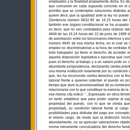
empleados y la finalidad propiamente dicha. Es dec
que concurren en cada supuesto concreto en el qu
prohíbe que se contemplen soluciones distintas an
quiere decir, que la igualdad ante la ley no puede
(Sentencia número 6832-95 de 16.15 horas del 13
también ese órgano constitucional se ha ocupado d
es decir, que no son contratados para realizar la
4846 de las 16.24 horas del 22 de junio de 1999 d
de asimilación entre los funcionarios interinos y p
número 4845 de esa misma fecha, en el cual se ind
empleo no discriminatorias a la hora de contratar,
todo trabajador (a) tiene el derecho de acceder e
aquella disposición legislativa o ejecutiva que co
pues el derecho al trabajo y a un salario justo e
abundante jurisprudencia, declarando ciertas práct
una misma institución solamente por su condición de
que, les ha reconocido ciertos derechos con la fi
laboral frente a quienes ostentan el puesto en pro
tiempo que dure la provisionalidad de su nombrami
relacionarse con lo que constituye la esencia de la d
esa misma cita indicó: “...Expresado en otros térm
en tanto establece que para poder aspirar al pa
propiedad del puesto, con lo que se olvida que
propiedad), su condición laboral frente al carg
posibilidades para disfrutar del pago por concepto
el mismo cargo, de modo que la distinción hecha
abundamiento, no se aprecian valoraciones objetiva
norma meramente conculcadora del derecho fundamen