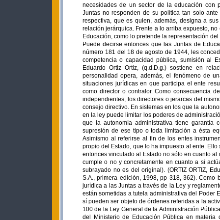
necesidades de un sector de la educación con pr
Juntas no responden de su política tan solo ante
respectiva, que es quien, además, designa a sus 
relación jerárquica. Frente a lo arriba expuesto, n
Educación, como lo pretende la representación de
Puede decirse entonces que las Juntas de Educaci
número 181 del 18 de agosto de 1944, les concede
competencia o capacidad pública, sumisión al E
Eduardo Ortiz Ortiz, (q.d.D.g.) sostiene en rel
personalidad opera, además, el fenómeno de una 
situaciones jurídicas en que participa el ente re
como director o contralor. Como consecuencia de
independientes, los directores o jerarcas del mism
consejo directivo. En sistemas en los que la auton
en la ley puede limitar los poderes de administraci
que la autonomía administrativa tiene garantía co
supresión de ese tipo o toda limitación a ésta equ
Asimismo al referirse al fin de los entes instrume
propio del Estado, que lo ha impuesto al ente. Ello 
entonces vinculado al Estado no sólo en cuanto al 
cumple o no y concretamente en cuanto a si actúa
subrayado no es del original). (ORTIZ ORTIZ, Edua
S.A., primera edición, 1998, pp 318, 362). Como b
jurídica a las Juntas a través de la Ley y reglamento
están sometidas a tutela administrativa del Poder 
sí pueden ser objeto de órdenes referidas a la acti
100 de la Ley General de la Administración Públic
del Ministerio de Educación Pública en materia d