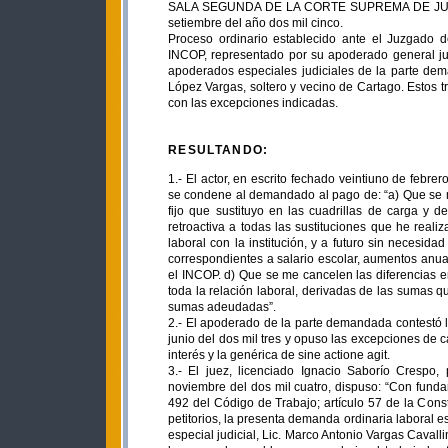
SALA SEGUNDA DE LA CORTE SUPREMA DE JUSTICIA
setiembre del año dos mil cinco.
Proceso ordinario establecido ante el Juzgado 
INCOP, representado por su apoderado general judi
apoderados especiales judiciales de la parte de
López Vargas, soltero y vecino de Cartago. Estos 
con las excepciones indicadas.
RESULTANDO:
1.- El actor, en escrito fechado veintiuno de febre
se condene al demandado al pago de: “a) Que se m
fijo que sustituyo en las cuadrillas de carga 
retroactiva a todas las sustituciones que he reali
laboral con la institución, y a futuro sin necesid
correspondientes a salario escolar, aumentos anual
el INCOP. d) Que se me cancelen las diferencias 
toda la relación laboral, derivadas de las sumas 
sumas adeudadas”.
2.- El apoderado de la parte demandada contestó l
junio del dos mil tres y opuso las excepciones de ca
interés y la genérica de sine actione agit.
3.- El juez, licenciado Ignacio Saborío Crespo,
noviembre del dos mil cuatro, dispuso: “Con funda
492 del Código de Trabajo; artículo 57 de la Co
petitorios, la presenta demanda ordinaria laboral
especial judicial, Lic. Marco Antonio Vargas Cavall