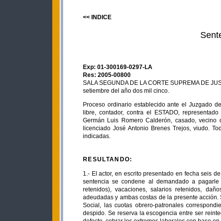
<< INDICE
Sent
Exp: 01-300169-0297-LA
Res: 2005-00800
SALA SEGUNDA DE LA CORTE SUPREMA DE JUSTICIA.
setiembre del año dos mil cinco.
Proceso ordinario establecido ante el Juzgado de
libre, contador, contra el ESTADO, representado 
Germán Luis Romero Calderón, casado, vecino de
licenciado José Antonio Brenes Trejos, viudo. T
indicadas.
RESULTANDO:
1.- El actor, en escrito presentado en fecha seis 
sentencia se condene al demandado a pagarle pr
retenidos), vacaciones, salarios retenidos, dañ
adeudadas y ambas costas de la presente acción.
Social, las cuotas obrero-patronales correspond
despido. Se reserva la escogencia entre ser reint