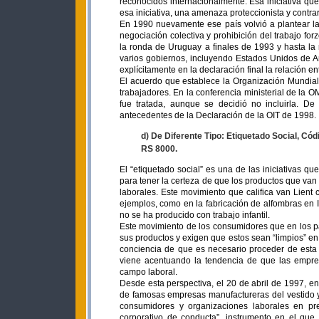
reconocidos internacionalmente. Esa iniciativa q
esa iniciativa, una amenaza proteccionista y contra
En 1990 nuevamente ese país volvió a plantear la
negociación colectiva y prohibición del trabajo fo
la ronda de Uruguay a finales de 1993 y hasta la
varios gobiernos, incluyendo Estados Unidos de A
explícitamente en la declaración final la relación e
El acuerdo que establece la Organización Mundial 
trabajadores. En la conferencia ministerial de la 
fue tratada, aunque se decidió no incluirla. De
antecedentes de la Declaración de la OIT de 1998.
d) De Diferente Tipo: Etiquetado Social, C
RS 8000.
El “etiquetado social” es una de las iniciativas q
para tener la certeza de que los productos que va
laborales. Este movimiento que califica van Lien
ejemplos, como en la fabricación de alfombras en 
no se ha producido con trabajo infantil.
Este movimiento de los consumidores que en los p
sus productos y exigen que estos sean “limpios” e
conciencia de que es necesario proceder de esta
viene acentuando la tendencia de que las empres
campo laboral.
Desde esta perspectiva, el 20 de abril de 1997, e
de famosas empresas manufactureras del vestido y
consumidores y organizaciones laborales en pre
corporativo de conducta”, instrumento en el que