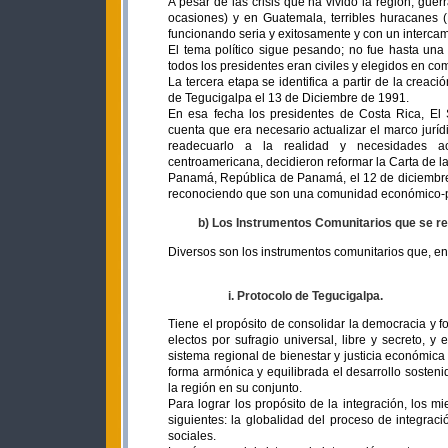
A pesar de las crisis que ha vivido la región, gue
ocasiones) y en Guatemala, terribles huracanes (
funcionando seria y exitosamente y con un intercam
El tema político sigue pesando; no fue hasta un
todos los presidentes eran civiles y elegidos en comi
La tercera etapa se identifica a partir de la crea
de Tegucigalpa el 13 de Diciembre de 1991.
En esa fecha los presidentes de Costa Rica, El
cuenta que era necesario actualizar el marco jur
readecuarlo a la realidad y necesidades act
centroamericana, decidieron reformar la Carta de l
Panamá, República de Panamá, el 12 de diciembre 
reconociendo que son una comunidad económico-pol
b) Los Instrumentos Comunitarios que se refi
Diversos son los instrumentos comunitarios que, en
i. Protocolo de Tegucigalpa.
Tiene el propósito de consolidar la democracia y fo
electos por sufragio universal, libre y secreto, 
sistema regional de bienestar y justicia económic
forma armónica y equilibrada el desarrollo sosteni
la región en su conjunto.
Para lograr los propósito de la integración, los
siguientes: la globalidad del proceso de integraci
sociales.