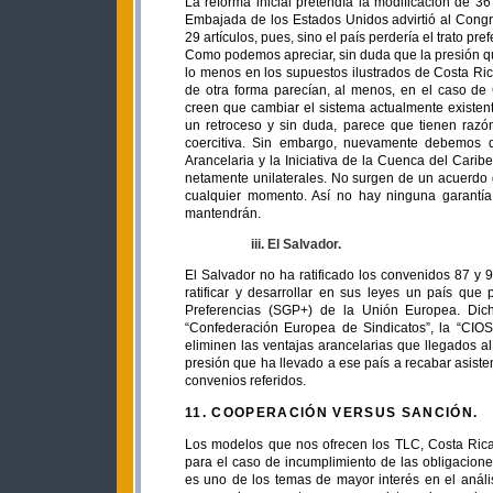
La reforma inicial pretendía la modificación de 36
Embajada de los Estados Unidos advirtió al Cong
29 artículos, pues, sino el país perdería el trato p
Como podemos apreciar, sin duda que la presión qu
lo menos en los supuestos ilustrados de Costa Ric
de otra forma parecían, al menos, en el caso de 
creen que cambiar el sistema actualmente existen
un retroceso y sin duda, parece que tienen razó
coercitiva. Sin embargo, nuevamente debemos d
Arancelaria y la Iniciativa de la Cuenca del Carib
netamente unilaterales. No surgen de un acuerdo d
cualquier momento. Así no hay ninguna garantía 
mantendrán.
iii. El Salvador.
El Salvador no ha ratificado los convenidos 87 y 
ratificar y desarrollar en sus leyes un país que
Preferencias (SGP+) de la Unión Europea. Dicho
“Confederación Europea de Sindicatos”, la “CIOS
eliminen las ventajas arancelarias que llegados al
presión que ha llevado a ese país a recabar asiste
convenios referidos.
11. COOPERACIÓN VERSUS SANCIÓN.
Los modelos que nos ofrecen los TLC, Costa Ric
para el caso de incumplimiento de las obligacione
es uno de los temas de mayor interés en el análi