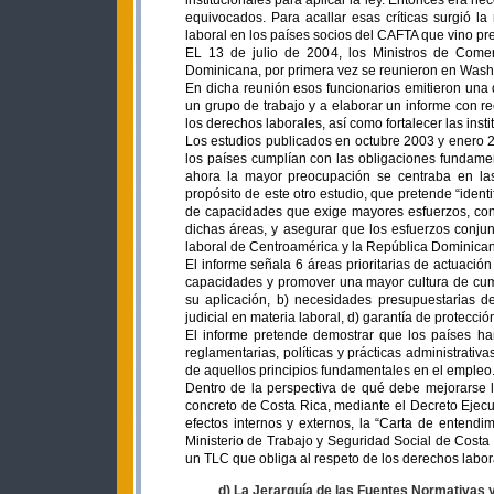
institucionales para aplicar la ley. Entonces era 
equivocados. Para acallar esas críticas surgió la
laboral en los países socios del CAFTA que vino pre
EL 13 de julio de 2004, los Ministros de Come
Dominicana, por primera vez se reunieron en Wash
En dicha reunión esos funcionarios emitieron una 
un grupo de trabajo y a elaborar un informe con r
los derechos laborales, así como fortalecer las insti
Los estudios publicados en octubre 2003 y enero 
los países cumplían con las obligaciones fundame
ahora la mayor preocupación se centraba en las
propósito de este otro estudio, que pretende “ident
de capacidades que exige mayores esfuerzos, conc
dichas áreas, y asegurar que los esfuerzos conju
laboral de Centroamérica y la República Dominican
El informe señala 6 áreas prioritarias de actuación
capacidades y promover una mayor cultura de cumpl
su aplicación, b) necesidades presupuestarias del
judicial en materia laboral, d) garantía de protecció
El informe pretende demostrar que los países ha
reglamentarias, políticas y prácticas administrativa
de aquellos principios fundamentales en el empleo
Dentro de la perspectiva de qué debe mejorarse l
concreto de Costa Rica, mediante el Decreto Ejec
efectos internos y externos, la “Carta de entend
Ministerio de Trabajo y Seguridad Social de Costa 
un TLC que obliga al respeto de los derechos labo
d) La Jerarquía de las Fuentes Normativas y 