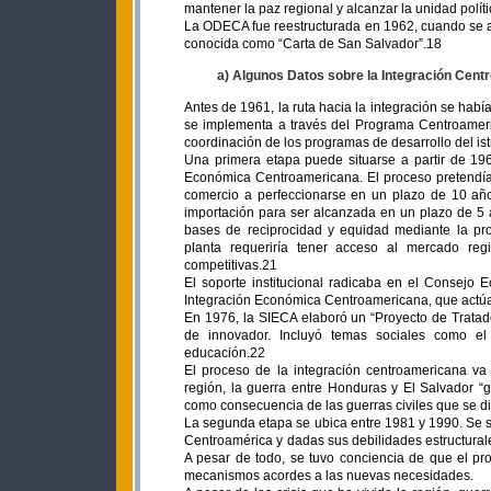
mantener la paz regional y alcanzar la unidad polít
La ODECA fue reestructurada en 1962, cuando se a
conocida como “Carta de San Salvador”.18
a) Algunos Datos sobre la Integración Cent
Antes de 1961, la ruta hacia la integración se hab
se implementa a través del Programa Centroameric
coordinación de los programas de desarrollo del is
Una primera etapa puede situarse a partir de 196
Económica Centroamericana. El proceso pretendía 
comercio a perfeccionarse en un plazo de 10 año
importación para ser alcanzada en un plazo de 5 a
bases de reciprocidad y equidad mediante la pr
planta requeriría tener acceso al mercado re
competitivas.21
El soporte institucional radicaba en el Consejo 
Integración Económica Centroamericana, que actú
En 1976, la SIECA elaboró un “Proyecto de Trata
de innovador. Incluyó temas sociales como el e
educación.22
El proceso de la integración centroamericana va
región, la guerra entre Honduras y El Salvador “g
como consecuencia de las guerras civiles que se di
La segunda etapa se ubica entre 1981 y 1990. Se s
Centroamérica y dadas sus debilidades estructurale
A pesar de todo, se tuvo conciencia de que el p
mecanismos acordes a las nuevas necesidades.