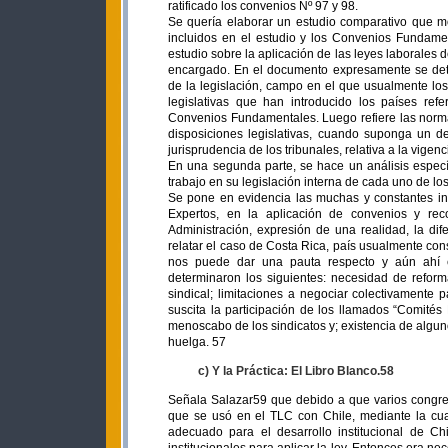
ratificado los convenios Nº 97 y 98.
Se quería elaborar un estudio comparativo que mos
incluidos en el estudio y los Convenios Fundamen
estudio sobre la aplicación de las leyes laborales 
encargado. En el documento expresamente se deta
de la legislación, campo en el que usualmente los 
legislativas que han introducido los países refe
Convenios Fundamentales. Luego refiere las norma
disposiciones legislativas, cuando suponga un de
jurisprudencia de los tribunales, relativa a la vige
En una segunda parte, se hace un análisis específ
trabajo en su legislación interna de cada uno de los
Se pone en evidencia las muchas y constantes in
Expertos, en la aplicación de convenios y re
Administración, expresión de una realidad, la di
relatar el caso de Costa Rica, país usualmente con
nos puede dar una pauta respecto y aún ahí el
determinaron los siguientes: necesidad de refor
sindical; limitaciones a negociar colectivamente 
suscita la participación de los llamados “Comité
menoscabo de los sindicatos y; existencia de algun
huelga. 57
c) Y la Práctica: El Libro Blanco.58
Señala Salazar59 que debido a que varios congre
que se usó en el TLC con Chile, mediante la cual
adecuado para el desarrollo institucional de C