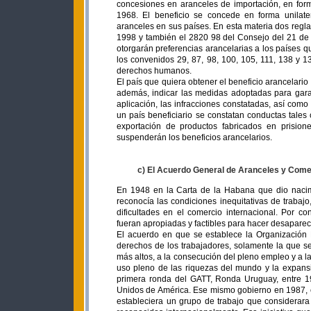
concesiones en aranceles de importación, en form
1968. El beneficio se concede en forma unilater
aranceles en sus países. En esta materia dos reg
1998 y también el 2820 98 del Consejo del 21 de
otorgarán preferencias arancelarias a los países q
los convenidos 29, 87, 98, 100, 105, 111, 138 y 132
derechos humanos.
El país que quiera obtener el beneficio arancelario
además, indicar las medidas adoptadas para garant
aplicación, las infracciones constatadas, así como 
un país beneficiario se constatan conductas tales 
exportación de productos fabricados en prision
suspenderán los beneficios arancelarios.
c) El Acuerdo General de Aranceles y Come
En 1948 en la Carta de la Habana que dio nacimi
reconocía las condiciones inequitativas de trabaj
dificultades en el comercio internacional. Por 
fueran apropiadas y factibles para hacer desaparecer
El acuerdo en que se establece la Organización 
derechos de los trabajadores, solamente la que se
más altos, a la consecución del pleno empleo y a la
uso pleno de las riquezas del mundo y la expansi
primera ronda del GATT, Ronda Uruguay, entre 19
Unidos de América. Ese mismo gobierno en 1987, e
estableciera un grupo de trabajo que considerara 