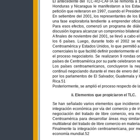
El antecedente del TLC-RD-CAFTA se remonta a 19
Honduras y Nicaragua le manifestaron a los Esta
petición que reiteraron en 1997, cuando el Presiden
En setiembre del 2001, los representantes de los 
una fase exploratoria tendiente a emprender ofici
Para esos efectos, comenzó un programa de diálo
discusión lograra alcanzar un compromiso bilateral 
A finales de noviembre del 2001, se llevó a cabo el
los 6 países. Luego, durante todo el 2002 se re
Centroamérica y Estados Unidos, lo que permitió a
comerciales lo que facilitó definir posteriormente e
el proceso negociatorio. Se realizaron 9 rondas o
países de Centroamérica por su parte celebraron re
Los países centroamericanos, concluyeron la n
continuó negociando durante el mes de enero del 
por los parlamentos de El Salvador, Guatemala y
Rica.51
Posteriormente, se amplió el proceso respecto de l
ii. Elementos que propiciaron el TLC.
Se han señalado varios elementos que incidieron 
integración económica por vía del comercio y de i
negociación del tratado de libre comercio, era 
Centroamérica para desarrollar áreas muy similar
multilateral del tratado de libre comercio en materi
Finalmente la integración centroamericana, por 
economía mundial.52