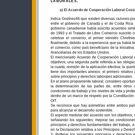
LABORALES.
a) El Acuerdo de Cooperación Laboral Cos
Indica Godínez46 que existen diversas razones por
entre el gobierno de Canadá y el de Costa Rica 
gobierno canadiense había suscrito acuerdos sim
de 1993 y el Tratado de Libre Comercio suscrito c
celebrar el convenio, el primer ministro Chreth
finalmente, debido a la experiencia que ya había t
el comercio, como país beneficiario de la Iniciati
Arancelarias de los Estados Unidos.
El mencionado Acuerdo de Cooperación Laboral est
objetivos; una segunda parte referida a las obliga
la cuarta, revisión de la aplicación efectiva; la qui
tiene dos importantes anexos: el primero relativo 
sobre principios y derechos laborales adicionales.
En el plano propiamente laboral, considero oportun
la determinación de las partes de, entre otros
condiciones de trabajo y los niveles de vida y prote
dentro de un marco de respeto por la Constitución 
OIT.
Se reconoce que hay asimetrías entre ambos país
para alcanzar el desarrollo sostenible.
El aspecto medular del acuerdo son los objetivos; 
señalando los siguientes: mejorar las condicione
principios y derechos fundamentales del trabajo, a
en la Declaración relativa a los Principios y Dere
2- Reflejar los siguientes principios y derechos 