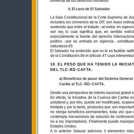
universal de los derechos humanos.
ii. El caso de El Salvador.
La Sala Constitucional de la Corte Suprema de Just
incluidos los convenios de la OIT, son leyes ordinar
sostenido que entre el tratado –al entrar en vigencia–
son ley, lo cual significa que, en sentido estr
esencialmente la fuente del derecho internacion
jurídico –por su entrada en vigencia-, constituy
naturaleza.65
El Salvador ha sostenido que no le es factible rati
de la Constitución,66 el artículo 47 cuya interpret
10. EL PESO QUE HA TENIDO LA INICI
DEL TLC-RD-CAFTA.
a) Beneficios de pasar del Sistema General 
Caribe al TLC–RD–CAFTA.
Desde una perspectiva de interés nacional global e
En efecto, la iniciativa de la Cuenca del Caribe
unilateral y, por ello, puede ser modificada, susp
limitada y por lo tanto, productos que son importa
no otorga beneficios permanentes, toda vez que 
contempla mecanismos de solución de controversia
no a los importadores. Finalmente puede manejarse 
Estados Unidos.
A lo anterior Salazar adiciona 3 elementos más.