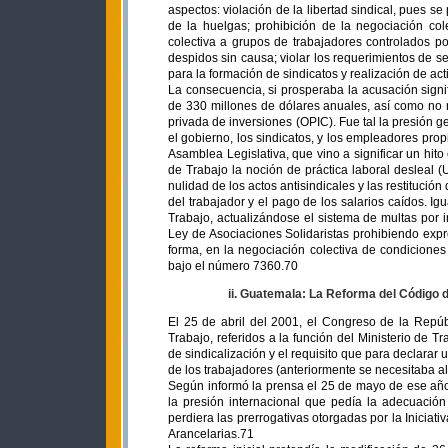
aspectos: violación de la libertad sindical, pues 
de la huelgas; prohibición de la negociación cole
colectiva a grupos de trabajadores controlados por
despidos sin causa; violar los requerimientos de s
para la formación de sindicatos y realización de ac
La consecuencia, si prosperaba la acusación signi
de 330 millones de dólares anuales, así como no r
privada de inversiones (OPIC). Fue tal la presión 
el gobierno, los sindicatos, y los empleadores prop
Asamblea Legislativa, que vino a significar un hito
de Trabajo la noción de práctica laboral desleal (
nulidad de los actos antisindicales y las restitución
del trabajador y el pago de los salarios caídos. I
Trabajo, actualizándose el sistema de multas por i
Ley de Asociaciones Solidaristas prohibiendo expr
forma, en la negociación colectiva de condiciones
bajo el número 7360.70
ii. Guatemala: La Reforma del Código d
El 25 de abril del 2001, el Congreso de la Repú
Trabajo, referidos a la función del Ministerio de Tr
de sindicalización y el requisito que para declarar
de los trabajadores (anteriormente se necesitaba al
Según informó la prensa el 25 de mayo de ese año, 
la presión internacional que pedía la adecuació
perdiera las prerrogativas otorgadas por la Inicia
Arancelarias.71