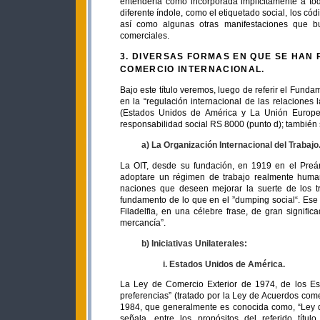
entendería como incorporada implícitamente a tod
diferente índole, como el etiquetado social, los có
así como algunas otras manifestaciones que bu
comerciales.
3. DIVERSAS FORMAS EN QUE SE HAN
COMERCIO INTERNACIONAL.
Bajo este título veremos, luego de referir el Fundam
en la “regulación internacional de las relaciones
(Estados Unidos de América y La Unión Europea
responsabilidad social RS 8000 (punto d); también 
a) La Organización Internacional del Trabajo
La OIT, desde su fundación, en 1919 en el Preá
adoptare un régimen de trabajo realmente humano
naciones que deseen mejorar la suerte de los t
fundamento de lo que en el ”dumping social“. Es
Filadelfia, en una célebre frase, de gran signifi
mercancía”.
b) Iniciativas Unilaterales:
i. Estados Unidos de América.
La Ley de Comercio Exterior de 1974, de los Est
preferencias” (tratado por la Ley de Acuerdos com
1984, que generalmente es conocida como, “Ley d
señala, entre los propósitos del referido títu