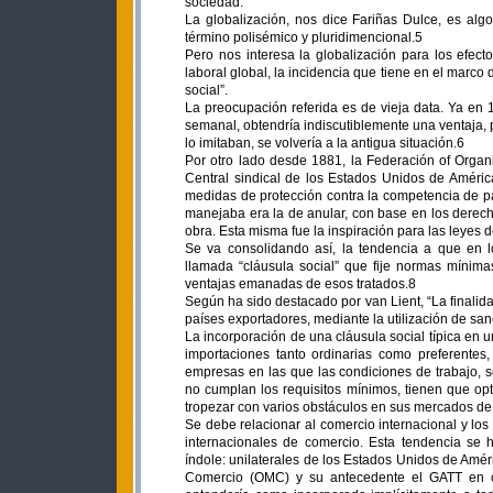
sociedad.
La globalización, nos dice Fariñas Dulce, es al
término polisémico y pluridimencional.5
Pero nos interesa la globalización para los efec
laboral global, la incidencia que tiene en el marco
social”.
La preocupación referida es de vieja data. Ya en 
semanal, obtendría indiscutiblemente una ventaja, p
lo imitaban, se volvería a la antigua situación.6
Por otro lado desde 1881, la Federación of Organ
Central sindical de los Estados Unidos de Améric
medidas de protección contra la competencia de paí
manejaba era la de anular, con base en los derec
obra. Esta misma fue la inspiración para las leyes 
Se va consolidando así, la tendencia a que en lo
llamada “cláusula social” que fije normas mínima
ventajas emanadas de esos tratados.8
Según ha sido destacado por van Lient, “La finalida
países exportadores, mediante la utilización de s
La incorporación de una cláusula social típica en un
importaciones tanto ordinarias como preferentes
empresas en las que las condiciones de trabajo, 
no cumplan los requisitos mínimos, tienen que opta
tropezar con varios obstáculos en sus mercados de
Se debe relacionar al comercio internacional y los
internacionales de comercio. Esta tendencia se 
índole: unilaterales de los Estados Unidos de Amér
Comercio (OMC) y su antecedente el GATT en c