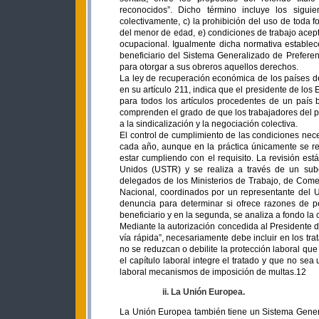
reconocidos”. Dicho término incluye los sigui
colectivamente, c) la prohibición del uso de toda 
del menor de edad, e) condiciones de trabajo acept
ocupacional. Igualmente dicha normativa estable
beneficiario del Sistema Generalizado de Prefer
para otorgar a sus obreros aquellos derechos.
La ley de recuperación económica de los países de 
en su artículo 211, indica que el presidente de lo
para todos los artículos procedentes de un país 
comprenden el grado de que los trabajadores del pa
a la sindicalización y la negociación colectiva.
El control de cumplimiento de las condiciones nece
cada año, aunque en la práctica únicamente se r
estar cumpliendo con el requisito. La revisión est
Unidos (USTR) y se realiza a través de un subc
delegados de los Ministerios de Trabajo, de Comer
Nacional, coordinados por un representante del U
denuncia para determinar si ofrece razones de pes
beneficiario y en la segunda, se analiza a fondo la
Mediante la autorización concedida al Presidente d
vía rápida”, necesariamente debe incluir en los t
no se reduzcan o debilite la protección laboral que
el capítulo laboral integre el tratado y que no se
laboral mecanismos de imposición de multas.12
ii. La Unión Europea.
La Unión Europea también tiene un Sistema Genera