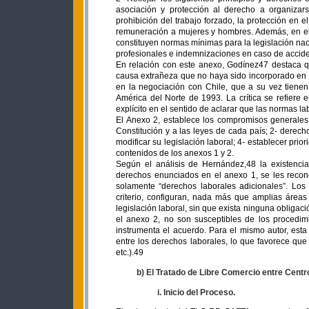
asociación y protección al derecho a organizars
prohibición del trabajo forzado, la protección en e
remuneración a mujeres y hombres. Además, en el 
constituyen normas mínimas para la legislación nac
profesionales e indemnizaciones en caso de accid
En relación con este anexo, Godínez47 destaca q
causa extrañeza que no haya sido incorporado en e
en la negociación con Chile, que a su vez tiene
América del Norte de 1993. La crítica se refiere
explícito en el sentido de aclarar que las normas l
El Anexo 2, establece los compromisos generales 
Constitución y a las leyes de cada país; 2- derec
modificar su legislación laboral; 4- establecer prior
contenidos de los anexos 1 y 2.
Según el análisis de Hernández,48 la existenci
derechos enunciados en el anexo 1, se les recon
solamente “derechos laborales adicionales”. Los
criterio, configuran, nada más que amplias áre
legislación laboral, sin que exista ninguna obligació
el anexo 2, no son susceptibles de los procedimie
instrumenta el acuerdo. Para el mismo autor, esta 
entre los derechos laborales, lo que favorece que 
etc.).49
b) El Tratado de Libre Comercio entre Cen
i. Inicio del Proceso.