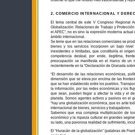
ordenar lo que me resultó más trascendental y repres
2. COMERCIO INTERNACIONAL Y DERE
El tema central de este V Congreso Regional A
Globalización: Relaciones de Trabajo y Protección
el APEC”, no es sino la expresión moderna actual
ámbito internacional.
Se teme que en las relaciones comerciales se produ
bienes y los servicios incorporen un bajo nivel 
inexistentes o limitadas, que constituiría el ori
competencia desleal, por ende, ilegitima, frent
preocupación se manifiesta en el marco de un m
recientemente en la “Declaración de Granada sobre 
“El desarrollo de las relaciones económicas, polí
dimensión que se eleva por encima de las fronteras
que se han establecido entre los pueblos. Transpo
la información, por las redes económicas y los fl
que sean, pueden llegar a afectar la vida y el de
planeta. Somos agentes activos y pasivos en el g
“hay una globalización económica, que es ante tod
internacional de bienes, servicios y trabajadores.
Sabemos que esa compleja multiplicación de los
económico y la riqueza cultural en grandes segme
su lado, una pavorosa realidad de sufrimiento, in
El “Huracán de la globalización” (palabras de Fran