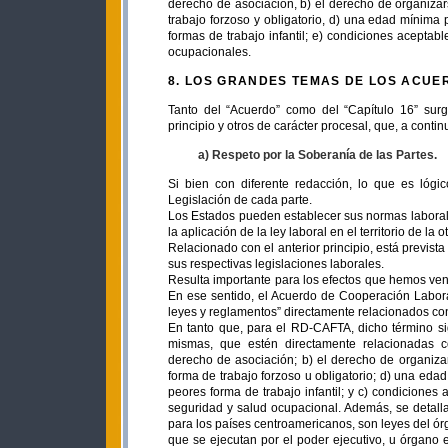
derecho de asociación, b) el derecho de organizars
trabajo forzoso y obligatorio, d) una edad mínima 
formas de trabajo infantil; e) condiciones aceptab
ocupacionales.
8. LOS GRANDES TEMAS DE LOS ACU
Tanto del “Acuerdo” como del “Capítulo 16” sur
principio y otros de carácter procesal, que, a cont
a) Respeto por la Soberanía de las Partes.
Si bien con diferente redacción, lo que es lógic
Legislación de cada parte.
Los Estados pueden establecer sus normas laborales
la aplicación de la ley laboral en el territorio de la
Relacionado con el anterior principio, está prevista
sus respectivas legislaciones laborales.
Resulta importante para los efectos que hemos veni
En ese sentido, el Acuerdo de Cooperación Laboral 
leyes y reglamentos” directamente relacionados con
En tanto que, para el RD-CAFTA, dicho término sig
mismas, que estén directamente relacionadas co
derecho de asociación; b) el derecho de organizar
forma de trabajo forzoso u obligatorio; d) una eda
peores forma de trabajo infantil; y c) condiciones
seguridad y salud ocupacional. Además, se detalla
para los países centroamericanos, son leyes del ór
que se ejecutan por el poder ejecutivo, u órgano e