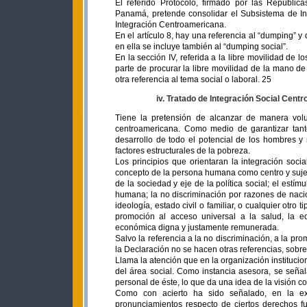
El referido Protocolo, firmado por las Repúbli
Panamá, pretende consolidar el Subsistema de I
Integración Centroamericana.
En el artículo 8, hay una referencia al “dumping” 
en ella se incluye también al “dumping social”.
En la sección IV, referida a la libre movilidad de l
parte de procurar la libre movilidad de la mano de 
otra referencia al tema social o laboral. 25
iv. Tratado de Integración Social Cent
Tiene la pretensión de alcanzar de manera volun
centroamericana. Como medio de garantizar tanto
desarrollo de todo el potencial de los hombres y
factores estructurales de la pobreza.
Los principios que orientaran la integración socia
concepto de la persona humana como centro y sujeto
de la sociedad y eje de la política social; el est
humana; la no discriminación por razones de nacion
ideología, estado civil o familiar, o cualquier otro 
promoción al acceso universal a la salud, la ed
económica digna y justamente remunerada.
Salvo la referencia a la no discriminación, a la pr
la Declaración no se hacen otras referencias, sobre
Llama la atención que en la organización institucio
del área social. Como instancia asesora, se seña
personal de éste, lo que da una idea de la visión c
Como con acierto ha sido señalado, en la ex
pronunciamientos respecto de ciertos derechos fun