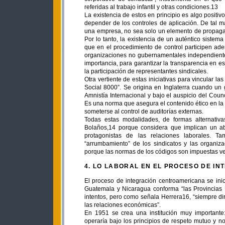
referidas al trabajo infantil y otras condiciones.13
La existencia de estos en principio es algo positiv
depender de los controles de aplicación. De tal m
una empresa, no sea solo un elemento de propagand
Por lo tanto, la existencia de un auténtico sistem
que en el procedimiento de control participen ad
organizaciones no gubernamentales independientes
importancia, para garantizar la transparencia en 
la participación de representantes sindicales.
Otra vertiente de estas iniciativas para vincular 
Social 8000”. Se origina en Inglaterra cuando un
Amnistía Internacional y bajo el auspicio del Counc
Es una norma que asegura el contenido ético en la 
someterse al control de auditorías externas.
Todas estas modalidades, de formas alternativas
Bolaños,14 porque considera que implican un ab
protagonistas de las relaciones laborales. Ta
“arrumbamiento” de los sindicatos y las organiz
porque las normas de los códigos son impuestas ver
4. LO LABORAL EN EL PROCESO DE I
El proceso de integración centroamericana se ini
Guatemala y Nicaragua conforma “las Provincias 
intentos, pero como señala Herrera16, “siempre dir
las relaciones económicas”.
En 1951 se crea una institución muy important
operaría bajo los principios de respeto mutuo y no