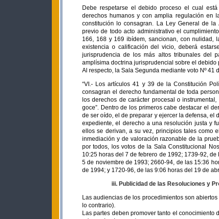
Debe respetarse el debido proceso el cual está
derechos humanos y con amplia regulación en las
constitución lo consagran. La Ley General de la 
previo de todo acto administrativo el cumplimiento 
166, 168 y 169 ibídem, sancionan, con nulidad, l
existencia o calificación del vicio, deberá esta
jurisprudencia de los más altos tribunales del 
amplísima doctrina jurisprudencial sobre el debido
Al respecto, la Sala Segunda mediante voto Nº 41 d
“VI.- Los artículos 41 y 39 de la Constitución 
consagran el derecho fundamental de toda person
los derechos de carácter procesal o instrumental,
goce”. Dentro de los primeros cabe destacar el dere
de ser oído, el de preparar y ejercer la defensa, el
expediente, el derecho a una resolución justa y fu
ellos se derivan, a su vez, principios tales como e
inmediación y de valoración razonable de la prueba
por todos, los votos de la Sala Constitucional No
10:25 horas del 7 de febrero de 1992; 1739-92, de l
5 de noviembre de 1993; 2660-94, de las 15:36 hora
de 1994; y 1720-96, de las 9:06 horas del 19 de abr
iii. Publicidad de las Resoluciones y P
Las audiencias de los procedimientos son abiertos 
lo contrario).
Las partes deben promover tanto el conocimiento de