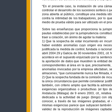
“En el presente caso, la instalación de una cáma
controlar el desarrollo de los sucesivos sorteos 
zona abierta al público, constituye una medida idó
contra la intimidad de los trabajadores, por lo qu
medio de prueba válido para ser utilizado en el pro
Sobre las enseñanzas que proporciona la jurispru
pautas establecidas por la jurisprudencia constitu
traer a colación, sin ánimo de agotar la materia:
1) Que la sospecha de estar incurriendo en incump
haber existido anomalías cuyo origen era necesa
justificada la medida de control, fundada o raciona
abril 2004 29 y Galicia de 30 noviembre 2001, cit
acontece en el supuesto enjuiciado por la sentenci
la aportación de datos que muestren la entidad d
correspondientes al área en la que, precisamente,
anomalías invocadas por la empresa afectaban, se
almacenes, “que curiosamente nunca fue filmada, ni 
2) Que la sospecha fundada de la comisión de incum
la única circunstancia que permite considerar just
también, con criterio amplio que facilita la admisió
exigencias organizativas o productivas (el tipo
Andalucía (Málaga) de 9 enero 2003, cit., relati
dedicada a la actividad de juego (bingo) con obj
conocer, a través de las imágenes grabadas, el 
mismas exigencias parece que subyacen también e
validez de la reproducción de imágenes captadas