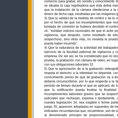
comercio para grabar, sin sonido y conocimiento de
se situaba la caja registradora que ésta debía 
que la instalación de la cámara obedeciese a la 
dinero de dicha caja, mostradas por las imágenes 
3) Que la validez de la medida de control y de l
por el hecho de que los incumplimientos que rev
fundada de comisión se hubiera decidido el contro
cit.: “existían indicios racionales de que el actor
vigilancia; que después, como resultado de ello
sospechoso, sino otras más, no invalida la prueb
pueda haber incurrido”.
4) Que la naturaleza de la actividad del trabajado
ejercicio de la facultad patronal de vigilancia y 
empresa. De ser así, se ha considerado que no lesio
prueba, la grabación con cámara de vídeo, en lugar
con sus obligaciones laborales 32.
5) Que la apreciación de si la grabación videográf
respeta el derecho a la intimidad no depende, con
conocimiento previo de que tal grabación va a te
debería circunscribirse, por lo que respecta a la fa
período de tiempo durante el que se aplicará, de lo
que la notificación pueda frustrar la finalida
incumplimientos laborales graves que se sospech
judiciales que rechazan, expresa o tácitamente, 
nuestra legislación 34, sea exigible o forme par
juego 35, aparecen adoptadas en supuestos de he
indicadas circunstancias que, recuérdese, son de l
al denominado principio de proporcionalidad, 