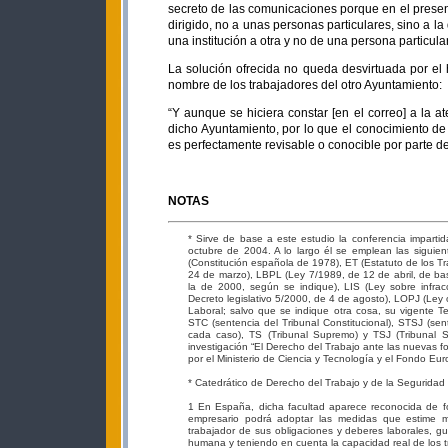
secreto de las comunicaciones porque en el present
dirigido, no a unas personas particulares, sino a la
una institución a otra y no de una persona particular
La solución ofrecida no queda desvirtuada por el 
nombre de los trabajadores del otro Ayuntamiento:
“Y aunque se hiciera constar [en el correo] a la 
dicho Ayuntamiento, por lo que el conocimiento de 
es perfectamente revisable o conocible por parte de
NOTAS
* Sirve de base a este estudio la conferencia imparti
octubre de 2004. A lo largo él se emplean las siguient
(Constitución española de 1978), ET (Estatuto de los T
24 de marzo), LBPL (Ley 7/1989, de 12 de abril, de bas
la de 2000, según se indique), LIS (Ley sobre infrac
Decreto legislativo 5/2000, de 4 de agosto), LOPJ (Ley 
Laboral; salvo que se indique otra cosa, su vigente Te
STC (sentencia del Tribunal Constitucional), STSJ (sen
cada caso), TS (Tribunal Supremo) y TSJ (Tribunal Su
investigación “El Derecho del Trabajo ante las nuevas 
por el Ministerio de Ciencia y Tecnología y el Fondo E
* Catedrático de Derecho del Trabajo y de la Segurida
1 En España, dicha facultad aparece reconocida de for
empresario podrá adoptar las medidas que estime más
trabajador de sus obligaciones y deberes laborales, g
humana y teniendo en cuenta la capacidad real de los t