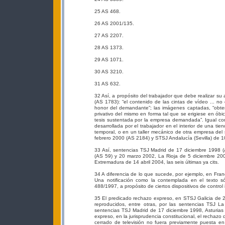
25 AS 468.
26 AS 2001/135.
27 AS 2207.
28 AS 1373.
29 AS 1071.
30 AS 3210.
31 AS 632.
32 Así, a propósito del trabajador que debe realizar su 
(AS 1783): “el contenido de las cintas de vídeo ... n
honor del demandante”; las imágenes captadas, “obteni
privativo del mismo en forma tal que se erigiese en óbi
tesis sustentada por la empresa demandada”. Igual con
desarrollada por el trabajador en el interior de una t
temporal, o en un taller mecánico de otra empresa de
febrero 2000 (AS 2184) y STSJ Andalucía (Sevilla) de 
33 Así, sentencias TSJ Madrid de 17 diciembre 1998 (
(AS 59) y 20 marzo 2002, La Rioja de 5 diciembre 20
Extremadura de 14 abril 2004, las seis últimas ya cits.
34 A diferencia de lo que sucede, por ejemplo, en Franc
Una notificación como la contemplada en el texto s
488/1997, a propósito de ciertos dispositivos de control 
35 El predicado rechazo expreso, en STSJ Galicia de 
reproducidos, entre otras, por las sentencias TSJ L
sentencias TSJ Madrid de 17 diciembre 1998, Asturias
expreso, en la jurisprudencia constitucional, el rechazo
cerrado de televisión no fuera previamente puesta en 