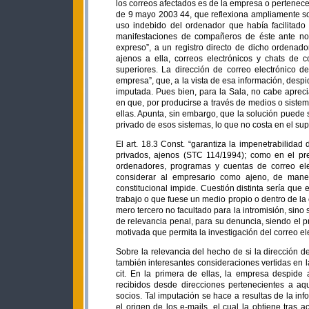
los correos afectados es de la empresa o pertenece 
de 9 mayo 2003 44, que reflexiona ampliamente so
uso indebido del ordenador que había facilitado 
manifestaciones de compañeros de éste ante nota
expreso”, a un registro directo de dicho ordena
ajenos a ella, correos electrónicos y chats de c
superiores. La dirección de correo electrónico d
empresa”, que, a la vista de esa información, desp
imputada. Pues bien, para la Sala, no cabe aprec
en que, por producirse a través de medios o siste
ellas. Apunta, sin embargo, que la solución puede 
privado de esos sistemas, lo que no costa en el s
El art. 18.3 Const. “garantiza la impenetrabilida
privados, ajenos (STC 114/1994); como en el pr
ordenadores, programas y cuentas de correo ele
considerar al empresario como ajeno, de mane
constitucional impide. Cuestión distinta sería que
trabajo o que fuese un medio propio o dentro de la 
mero tercero no facultado para la intromisión, sino 
de relevancia penal, para su denuncia, siendo el p
motivada que permita la investigación del correo el
Sobre la relevancia del hecho de si la dirección d
también interesantes consideraciones vertidas en l
cit. En la primera de ellas, la empresa despide a
recibidos desde direcciones pertenecientes a aq
socios. Tal imputación se hace a resultas de la inf
el origen de los e-mails, el cual la obtiene tras 