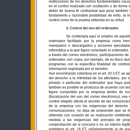
restricciones de los derechos fundamentales causa
en el control realizado con ocultación o de forma 
deber de buena fe contractual que pesa también sob
fundamento y razonable posibilidad de éxito, la n
control como de la prueba obtenida en su virtud.
ii. Control del uso del ordenador.
Se contempla aquí el empleo de aquello
ordenador facilitado por la empresa como herr
manejados o descargados y acciones ejecutadas
informática a la que figure conectado el ordenado
a través del correo electrónico, participaciones de 
ordenador, con copia, por ejemplo, de su disco dur
programas con la específica finalidad de controla
información registrada por el servidor.
Aun encontrando cobertura en el art. 20.3 ET, se ap
del derecho a la intimidad de los afectados, por 
privado o particular del ordenador que haya pod
también es posible se produzca de acuerdo con las 
figure consentido por la empresa dentro de los
(fiscalización del uso del correo electrónico), es
control elegido afecta al secreto de las comunicac
de la empresa con las exigencias del derecho a
comunicaciones, no deja de sorprender que se lle
obtenida con ocasión de su realización omitiénd
medida a las exigencias del principio de propo
comprobación de si concurre o no un interés legíti
establece el art. 18 ET, señaladamente la de que