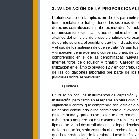
3. VALORACIÓN DE LA PROPORCIONAL
Profundizando en la aplicación de los parámetro
fundamentales del trabajador de los sistemas de c
derechos constitucionalmente reconocidos (singula
pronunciamientos judiciales que permiten obtener, 
alcance del principio de proporcionalidad expresa
de dónde se sitúa el equilibrio que he indicado qu
y el uso de los sistemas de que se trata. Versan l
y grabación de imágenes o conversaciones, de cont
comprendido en el de las denominadas nuevas te
internet, foros de discusión y “chats”). Carecen
utilización en el ámbito privado 12 y, en concreto,
de las obligaciones laborales por parte de los t
judiciales sobre el particular.
a) Índices.
En relación con los instrumentos de captación y
instalación; pero también el reparar en otras circuns
vigilancia y control que comprende son visibles o s
un control continuado e indiscriminado que exced
(si lo captado y grabado se extiende a extremos aj
más amplio del preciso) o si existen de razones de
tipo de actividad desarrollado en las dependencias 
de la instalación, sería contrario al derecho a la int
que la reproducción de lo grabado fuese ineficaz