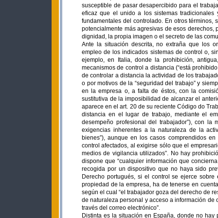
susceptible de pasar desapercibido para el trabaja
eficaz que el unido a los sistemas tradicionales
fundamentales del controlado. En otros términos, 
potencialmente más agresivas de esos derechos, pr
dignidad, la propia imagen o el secreto de las com
Ante la situación descrita, no extraña que los or
empleo de los indicados sistemas de control o, si
ejemplo, en Italia, donde la prohibición, antigua
mecanismos de control a distancia (“está prohibido
de controlar a distancia la actividad de los trabaj
o por motivos de la “seguridad del trabajo” y siem
en la empresa o, a falta de éstos, con la comisió
sustitutiva de la imposibilidad de alcanzar el ante
aparece en el art. 20 de su reciente Código do Tra
distancia en el lugar de trabajo, mediante el em
desempeño profesional del trabajador”), con la m
exigencias inherentes a la naturaleza de la act
bienes”), aunque en los casos comprendidos en d
control afectados, al exigirse sólo que el empresari
medios de vigilancia utilizados”. No hay prohibició
dispone que “cualquier información que conciern
recogida por un dispositivo que no haya sido pr
Derecho portugués, si el control se ejerce sobre
propiedad de la empresa, ha de tenerse en cuenta l
según el cual “el trabajador goza del derecho de r
de naturaleza personal y acceso a información de c
través del correo electrónico”.
Distinta es la situación en España, donde no hay p