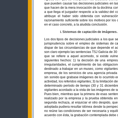
que pueden causar las decisiones judiciales en las
que hacen de la mera invocación de la doctrina con
a que llega el juzgador respecto a la validez del c
atribuye el haber sido obtenida con vulneraci
razonamiento suficiente sobre los motivos por los 
en el caso concreto, a la aludida conclusión.
i. Sistemas de captación de imágenes.
Los dos tipos de decisiones judiciales a los que s
jurisprudencia sobre el empleo de sistemas de c
dispar de las circunstancias de que depende el a
son claro ejemplo las sentencias TSJ Galicia de 3
que se refiere a aquel acomodo, si existe vulne
siguientes hechos: 1) la decisión de una empres
irregularidades, el cumplimiento de las obligacio
destinado a trabajar en un museo, como vigilantes 
empresa, de los servicios de una agencia privada
sin sonido que grabase imágenes de lo ocurrido e
actividad, los referidos vigilantes; 3) la limitación
determinado período de tiempo (30 y 31 diciembre
vigilantes acordado a la vista de las imágenes de 
Pues bien, mientras que la primera de esas sentenc
realizado por la empresa y la prueba obtenida en 
segunda rechaza, al enjuiciar el otro despido, que
adoptada pudiera resultar idónea desde la perspect
no reúne las condiciones de ser necesaria y equil
acuerdo con ésta, la grabación contemplada debe c