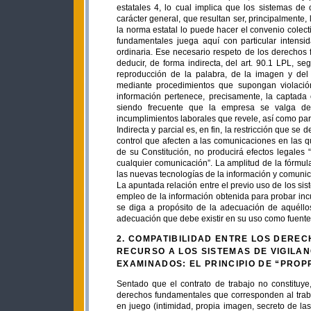
estatales 4, lo cual implica que los sistemas de
carácter general, que resultan ser, principalmente,
la norma estatal lo puede hacer el convenio colecti
fundamentales juega aquí con particular intensi
ordinaria. Ese necesario respeto de los derechos
deducir, de forma indirecta, del art. 90.1 LPL, 
reproducción de la palabra, de la imagen y del 
mediante procedimientos que supongan violación
información pertenece, precisamente, la captada 
siendo frecuente que la empresa se valga de el
incumplimientos laborales que revele, así como para
Indirecta y parcial es, en fin, la restricción que s
control que afecten a las comunicaciones en las qu
de su Constitución, no producirá efectos legales 
cualquier comunicación”. La amplitud de la fórmul
las nuevas tecnologías de la información y comunica
La apuntada relación entre el previo uso de los sist
empleo de la información obtenida para probar in
se diga a propósito de la adecuación de aquéllo
adecuación que debe existir en su uso como fuente
2. COMPATIBILIDAD ENTRE LOS DERE
RECURSO A LOS SISTEMAS DE VIGILA
EXAMINADOS: EL PRINCIPIO DE “PROP
Sentado que el contrato de trabajo no constituye, 
derechos fundamentales que corresponden al trab
en juego (intimidad, propia imagen, secreto de l