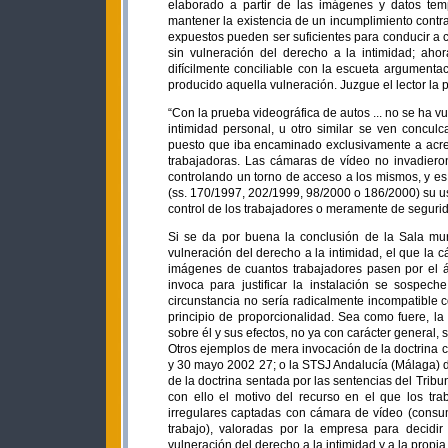
elaborado a partir de las imágenes y datos te
mantener la existencia de un incumplimiento contra
expuestos pueden ser suficientes para conducir a c
sin vulneración del derecho a la intimidad; aho
difícilmente conciliable con la escueta argument
producido aquella vulneración. Juzgue el lector la
“Con la prueba videográfica de autos ... no se ha v
intimidad personal, u otro similar se ven conculca
puesto que iba encaminado exclusivamente a acre
trabajadoras. Las cámaras de vídeo no invadiero
controlando un torno de acceso a los mismos, y es 
(ss. 170/1997, 202/1999, 98/2000 o 186/2000) su u
control de los trabajadores o meramente de segurid
Si se da por buena la conclusión de la Sala murc
vulneración del derecho a la intimidad, el que la 
imágenes de cuantos trabajadores pasen por el á
invoca para justificar la instalación se sospe
circunstancia no sería radicalmente incompatible c
principio de proporcionalidad. Sea como fuere, la
sobre él y sus efectos, no ya con carácter general, 
Otros ejemplos de mera invocación de la doctrina c
y 30 mayo 2002 27; o la STSJ Andalucía (Málaga) d
de la doctrina sentada por las sentencias del Trib
con ello el motivo del recurso en el que los tr
irregulares captadas con cámara de vídeo (consum
trabajo), valoradas por la empresa para decid
vulneración del derecho a la intimidad y a la propia