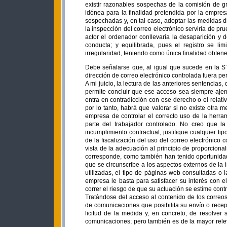
existir razonables sospechas de la comisión de gra
idónea para la finalidad pretendida por la empresa
sospechadas y, en tal caso, adoptar las medidas di
la inspección del correo electrónico serviría de p
actor el ordenador conllevaría la desaparición y d
conducta; y equilibrada, pues el registro se lim
irregularidad, teniendo como única finalidad obten
Debe señalarse que, al igual que sucede en la S
dirección de correo electrónico controlada fuera per
A mi juicio, la lectura de las anteriores sentencias,
permite concluir que ese acceso sea siempre aje
entra en contradicción con ese derecho o el relativ
por lo tanto, habrá que valorar si no existe otra 
empresa de controlar el correcto uso de la herr
parte del trabajador controlado. No creo que la
incumplimiento contractual, justifique cualquier tipo
de la fiscalización del uso del correo electrónico
vista de la adecuación al principio de proporcion
corresponde, como también han tenido oportunidad d
que se circunscribe a los aspectos externos de la 
utilizadas, el tipo de páginas web consultadas o l
empresa le basta para satisfacer su interés con e
correr el riesgo de que su actuación se estime cont
Tratándose del acceso al contenido de los correos 
de comunicaciones que posibilita su envío o recepc
licitud de la medida y, en concreto, de resolver
comunicaciones; pero también es de la mayor relev