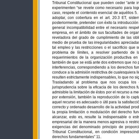
Tribunal Constitucional que pueden ceder “ante in
experimenten “se revele como necesario para lograr
caso, respete el contenido esencial de aquéllos 5
adoptar, con cobertura en el art. 20.3 ET, siste
posteriormente, pretender con éxito la introducció
general incompatibilidad entre el necesario respe
empresa, en el ámbito de sus facultades de organ
reveladora del grado de cumplimiento de las obl
medio de prueba de las irregularidades apreciadas
tal empleo y las restricciones o el sacrificio que
problema de límites, a resolver partiendo de l
requerimientos de la organización productiva en
también de que se está ante dos extremos que no p
interferencias, correspondiendo a los derechos f
conduce a la admisión restrictiva de cualesquiera li
resulten estrictamente indispensables, lo que no si
Trasladando al problema que nos ocupa los cr
jurisprudencia sobre la eficacia de los derechos 
admisible la limitación de éstos por el recurso a 
por extensión, también la reproducción de lo ca
aquel recurso es adecuado o útil para la satisfacc
correcto y ordenado desarrollo de la actividad prod
la propia limitación o modulación del derecho fu
alcanzar, esto es, resulte la indispensable o estr
empresarial de la manera menos agresiva o restric
exigencias del denominado principio de proporci
Tribunal Constitucional, en condición imprescind
derechos fundamentales” 11.