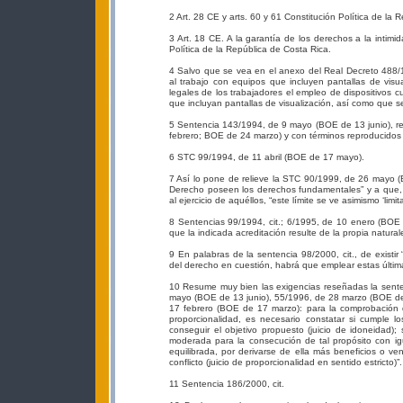
2 Art. 28 CE y arts. 60 y 61 Constitución Política de la 
3 Art. 18 CE. A la garantía de los derechos a la intimid
Política de la República de Costa Rica.
4 Salvo que se vea en el anexo del Real Decreto 488/19
al trabajo con equipos que incluyen pantallas de vis
legales de los trabajadores el empleo de dispositivos c
que incluyan pantallas de visualización, así como que se
5 Sentencia 143/1994, de 9 mayo (BOE de 13 junio), rec
febrero; BOE de 24 marzo) y con términos reproducidos p
6 STC 99/1994, de 11 abril (BOE de 17 mayo).
7 Así lo pone de relieve la STC 90/1999, de 26 mayo (B
Derecho poseen los derechos fundamentales” y a que, si
al ejercicio de aquéllos, “este límite se ve asimismo ‘limi
8 Sentencias 99/1994, cit.; 6/1995, de 10 enero (BOE 
que la indicada acreditación resulte de la propia naturale
9 En palabras de la sentencia 98/2000, cit., de existir
del derecho en cuestión, habrá que emplear estas última
10 Resume muy bien las exigencias reseñadas la senten
mayo (BOE de 13 junio), 55/1996, de 28 marzo (BOE de
17 febrero (BOE de 17 marzo): para la comprobación d
proporcionalidad, es necesario constatar si cumple lo
conseguir el objetivo propuesto (juicio de idoneidad)
moderada para la consecución de tal propósito con igua
equilibrada, por derivarse de ella más beneficios o ve
conflicto (juicio de proporcionalidad en sentido estricto)”.
11 Sentencia 186/2000, cit.