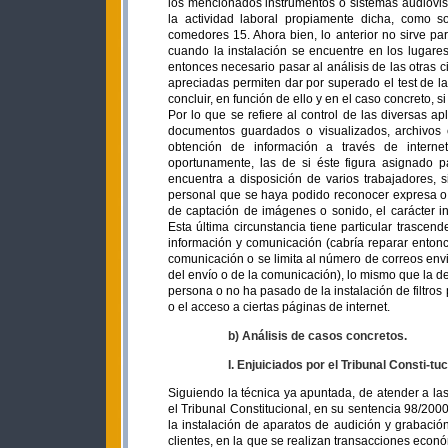
los mencionados instrumentos o sistemas audiovi
la actividad laboral propiamente dicha, como s
comedores 15. Ahora bien, lo anterior no sirve par
cuando la instalación se encuentre en los lugares
entonces necesario pasar al análisis de las otras ci
apreciadas permiten dar por superado el test de la
concluir, en función de ello y en el caso concreto, 
Por lo que se refiere al control de las diversas a
documentos guardados o visualizados, archivos c
obtención de información a través de internet
oportunamente, las de si éste figura asignado pa
encuentra a disposición de varios trabajadores, 
personal que se haya podido reconocer expresa o t
de captación de imágenes o sonido, el carácter ind
Esta última circunstancia tiene particular trascen
información y comunicación (cabría reparar entonce
comunicación o se limita al número de correos env
del envío o de la comunicación), lo mismo que la de
persona o no ha pasado de la instalación de filtro
o el acceso a ciertas páginas de internet.
b) Análisis de casos concretos.
I. Enjuiciados por el Tribunal Consti-tuc
Siguiendo la técnica ya apuntada, de atender a las
el Tribunal Constitucional, en su sentencia 98/2000
la instalación de aparatos de audición y grabaci
clientes, en la que se realizan transacciones econó