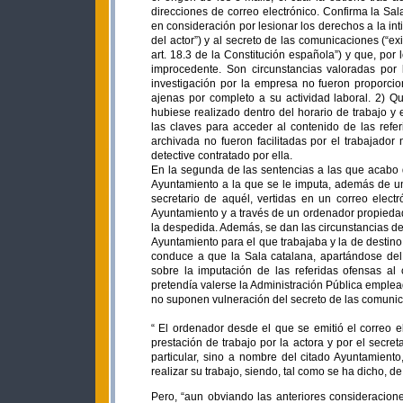
direcciones de correo electrónico. Confirma la S
en consideración por lesionar los derechos a la int
del actor”) y al secreto de las comunicaciones (“e
art. 18.3 de la Constitución española”) y que, por 
improcedente. Son circunstancias valoradas por 
investigación por la empresa no fueron proporcio
ajenas por completo a su actividad laboral. 2) Q
hubiese realizado dentro del horario de trabajo y
las claves para acceder al contenido de las refer
archivada no fueron facilitadas por el trabajador
detective contratado por ella.
En la segunda de las sentencias a las que acabo d
Ayuntamiento a la que se le imputa, además de un
secretario de aquél, vertidas en un correo electr
Ayuntamiento y a través de un ordenador propiedad 
la despedida. Además, se dan las circunstancias de 
Ayuntamiento para el que trabajaba y la de destino 
conduce a que la Sala catalana, apartándose del c
sobre la imputación de las referidas ofensas al
pretendía valerse la Administración Pública emplea
no suponen vulneración del secreto de las comuni
“ El ordenador desde el que se emitió el correo 
prestación de trabajo por la actora y por el secret
particular, sino a nombre del citado Ayuntamient
realizar su trabajo, siendo, tal como se ha dicho, d
Pero, “aun obviando las anteriores consideraciones