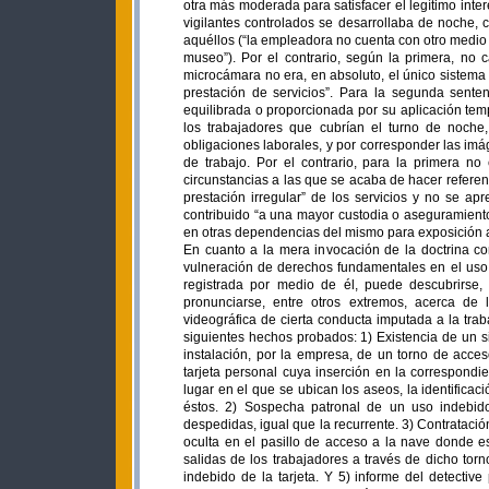
otra más moderada para satisfacer el legítimo inte
vigilantes controlados se desarrollaba de noche, 
aquéllos (“la empleadora no cuenta con otro medio 
museo”). Por el contrario, según la primera, no
microcámara no era, en absoluto, el único sistema 
prestación de servicios”. Para la segunda senten
equilibrada o proporcionada por su aplicación tempo
los trabajadores que cubrían el turno de noch
obligaciones laborales, y por corresponder las imá
de trabajo. Por el contrario, para la primera no
circunstancias a las que se acaba de hacer referen
prestación irregular” de los servicios y no se ap
contribuido “a una mayor custodia o aseguramiento
en otras dependencias del mismo para exposición a
En cuanto a la mera invocación de la doctrina con
vulneración de derechos fundamentales en el uso 
registrada por medio de él, puede descubrirse
pronunciarse, entre otros extremos, acerca de l
videográfica de cierta conducta imputada a la trab
siguientes hechos probados: 1) Existencia de un si
instalación, por la empresa, de un torno de acc
tarjeta personal cuya inserción en la correspondie
lugar en el que se ubican los aseos, la identificac
éstos. 2) Sospecha patronal de un uso indebido 
despedidas, igual que la recurrente. 3) Contrataci
oculta en el pasillo de acceso a la nave donde e
salidas de los trabajadores a través de dicho torn
indebido de la tarjeta. Y 5) informe del detectiv