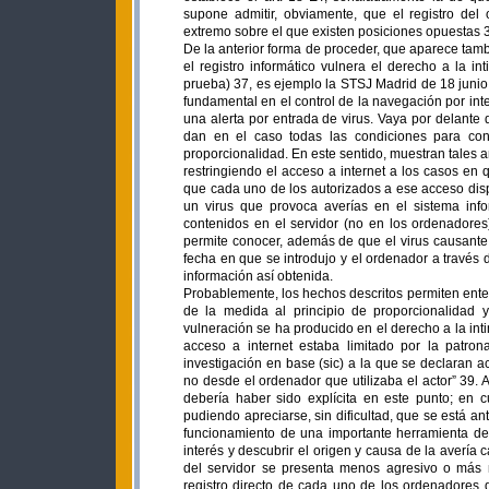
supone admitir, obviamente, que el registro del
extremo sobre el que existen posiciones opuestas 
De la anterior forma de proceder, que aparece tambi
el registro informático vulnera el derecho a la in
prueba) 37, es ejemplo la STSJ Madrid de 18 juni
fundamental en el control de la navegación por int
una alerta por entrada de virus. Vaya por delant
dan en el caso todas las condiciones para con
proporcionalidad. En este sentido, muestran tales a
restringiendo el acceso a internet a los casos en 
que cada uno de los autorizados a ese acceso dispo
un virus que provoca averías en el sistema info
contenidos en el servidor (no en los ordenadores
permite conocer, además de que el virus causante 
fecha en que se introdujo y el ordenador a través d
información así obtenida.
Probablemente, los hechos descritos permiten ente
de la medida al principio de proporcionalidad y
vulneración se ha producido en el derecho a la int
acceso a internet estaba limitado por la patron
investigación en base (sic) a la que se declaran a
no desde el ordenador que utilizaba el actor” 39. 
debería haber sido explícita en este punto; en cu
pudiendo apreciarse, sin dificultad, que se está an
funcionamiento de una importante herramienta de 
interés y descubrir el origen y causa de la avería 
del servidor se presenta menos agresivo o más
registro directo de cada uno de los ordenadores d