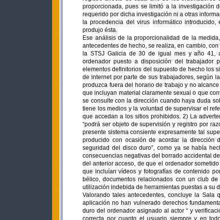
proporcionada, pues se limitó a la investigación 
requerido por dicha investigación ni a otras infor
la procedencia del virus informático introducido
produjo ésta.
Ese análisis de la proporcionalidad de la medida, 
antecedentes de hecho, se realiza, en cambio, con 
la STSJ Galicia de 30 de igual mes y año 41, a
ordenador puesto a disposición del trabajador p
elementos definitorios del supuesto de hecho los si
de internet por parte de sus trabajadores, según l
produzca fuera del horario de trabajo y no alcance
que incluyan material claramente sexual o que cont
se consulte con la dirección cuando haya duda sob
tiene los medios y la voluntad de supervisar el ref
que accedan a los sitios prohibidos. 2) La advert
“podrá ser objeto de supervisión y registro por ra
presente sistema consiente expresamente tal superv
producido con ocasión de acordar la dirección 
seguridad del disco duro”, como ya se había hech
consecuencias negativas del borrado accidental de 
del anterior acceso, de que el ordenador someti
que incluían vídeos y fotografías de contenido po
bélico, documentos relacionados con un club de j
utilización indebida de herramientas puestas a su d
Valorando tales antecedentes, concluye la Sala 
aplicación no han vulnerado derechos fundamental
duro del ordenador asignado al actor “ y verificac
correcta por cuanto el usuario siempre y en tod