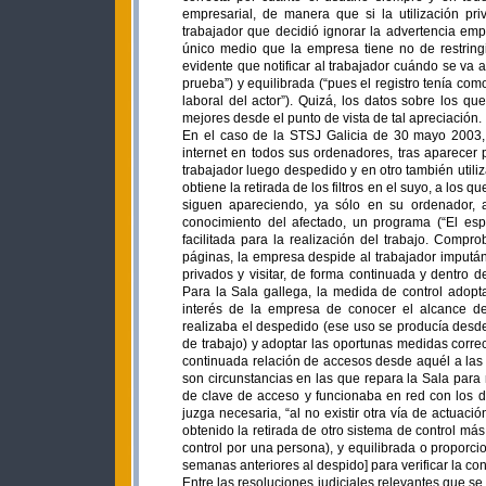
empresarial, de manera que si la utilización pr
trabajador que decidió ignorar la advertencia empr
único medio que la empresa tiene no de restringir
evidente que notificar al trabajador cuándo se va a
prueba”) y equilibrada (“pues el registro tenía co
laboral del actor”). Quizá, los datos sobre los qu
mejores desde el punto de vista de tal apreciación.
En el caso de la STSJ Galicia de 30 mayo 2003, 
internet en todos sus ordenadores, tras aparecer
trabajador luego despedido y en otro también utiliz
obtiene la retirada de los filtros en el suyo, a los que
siguen apareciendo, ya sólo en su ordenador, a
conocimiento del afectado, un programa (“El esp
facilitada para la realización del trabajo. Compr
páginas, la empresa despide al trabajador imputá
privados y visitar, de forma continuada y dentro d
Para la Sala gallega, la medida de control adopta
interés de la empresa de conocer el alcance de
realizaba el despedido (ese uso se producía desd
de trabajo) y adoptar las oportunas medidas corre
continuada relación de accesos desde aquél a las 
son circunstancias en las que repara la Sala para
de clave de acceso y funcionaba en red con los 
juzga necesaria, “al no existir otra vía de actuaci
obtenido la retirada de otro sistema de control más 
control por una persona), y equilibrada o proporci
semanas anteriores al despido] para verificar la con
Entre las resoluciones judiciales relevantes que s