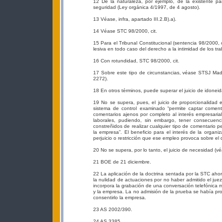
12 De la naturaleza, por ejemplo, de la existente p
seguridad (Ley orgánica 4/1997, de 4 agosto).
13 Véase, infra, apartado III.2.B).a).
14 Véase STC 98/2000, cit.
15 Para el Tribunal Constitucional (sentencia 98/2000, cit
lesiva en todo caso del derecho a la intimidad de los tr
16 Con rotundidad, STC 98/2000, cit.
17 Sobre este tipo de circunstancias, véase STSJ Ma
2272).
18 En otros términos, puede superar el juicio de idonei
19 No se supera, pues, el juicio de proporcionalidad e
sistema de control examinado “permite captar comenta
comentarios ajenos por completo al interés empresarial
laborales, pudiendo, sin embargo, tener consecuenc
constreñidos de realizar cualquier tipo de comentario
la empresa”. El beneficio para el interés de la organi
perjuicio o restricción que ese empleo provoca sobre el 
20 No se supera, por lo tanto, el juicio de necesidad (v
21 BOE de 21 diciembre.
22 La aplicación de la doctrina sentada por la STC aho
la nulidad de actuaciones por no haber admitido el jue
incorpora la grabación de una conversación telefónica 
y la empresa. La no admisión de la prueba se había prod
consentirlo la empresa.
23 AS 2002/390.
24 AS 3385.