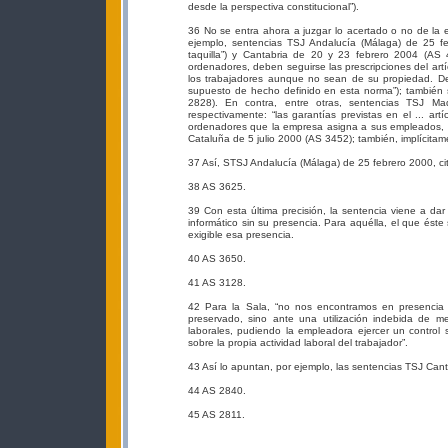
desde la perspectiva constitucional”).
36 No se entra ahora a juzgar lo acertado o no de la e
ejemplo, sentencias TSJ Andalucía (Málaga) de 25 fe
taquilla”) y Cantabria de 20 y 23 febrero 2004 (AS 4
ordenadores, deben seguirse las prescripciones del artíc
los trabajadores aunque no sean de su propiedad. Des
supuesto de hecho definido en esta norma”); también
2828). En contra, entre otras, sentencias TSJ 
respectivamente: “las garantías previstas en el ... ar
ordenadores que la empresa asigna a sus empleados, ya
Cataluña de 5 julio 2000 (AS 3452); también, implícita
37 Así, STSJ Andalucía (Málaga) de 25 febrero 2000, cit
38 AS 3625.
39 Con esta última precisión, la sentencia viene a dar
informático sin su presencia. Para aquélla, el que ést
exigible esa presencia.
40 AS 3650.
41 AS 3128.
42 Para la Sala, “no nos encontramos en presencia 
preservado, sino ante una utilización indebida de m
laborales, pudiendo la empleadora ejercer un control 
sobre la propia actividad laboral del trabajador”.
43 Así lo apuntan, por ejemplo, las sentencias TSJ Cant
44 AS 2840.
45 AS 2811.