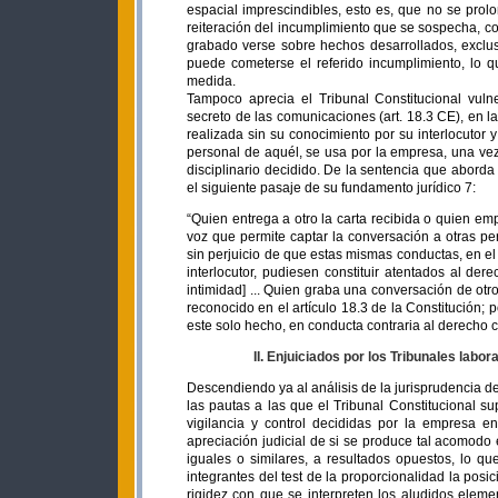
espacial imprescindibles, esto es, que no se prol
reiteración del incumplimiento que se sospecha, co
grabado verse sobre hechos desarrollados, exclus
puede cometerse el referido incumplimiento, lo qu
medida.
Tampoco aprecia el Tribunal Constitucional vuln
secreto de las comunicaciones (art. 18.3 CE), en l
realizada sin su conocimiento por su interlocutor 
personal de aquél, se usa por la empresa, una vez
disciplinario decidido. De la sentencia que aborda
el siguiente pasaje de su fundamento jurídico 7:
“Quien entrega a otro la carta recibida o quien em
voz que permite captar la conversación a otras pe
sin perjuicio de que estas mismas conductas, en el c
interlocutor, pudiesen constituir atentados al der
intimidad] ... Quien graba una conversación de otr
reconocido en el artículo 18.3 de la Constitución; 
este solo hecho, en conducta contraria al derecho co
II. Enjuiciados por los Tribunales labora
Descendiendo ya al análisis de la jurisprudencia d
las pautas a las que el Tribunal Constitucional 
vigilancia y control decididas por la empresa e
apreciación judicial de si se produce tal acomod
iguales o similares, a resultados opuestos, lo qu
integrantes del test de la proporcionalidad la posi
rigidez con que se interpreten los aludidos element