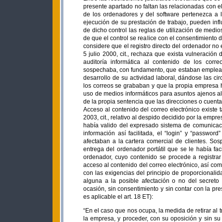
presente apartado no faltan las relacionadas con el
de los ordenadores y del software pertenezca a 
ejecución de su prestación de trabajo, pueden infl
de dicho control las reglas de utilización de medio
de que el control se realice con el consentimiento 
considere que el registro directo del ordenador no 
5 julio 2000, cit., rechaza que exista vulneració
auditoría informática al contenido de los corr
sospechaba, con fundamento, que estaban empleand
desarrollo de su actividad laboral, dándose las ci
los correos se grababan y que la propia empresa h
uso de medios informáticos para asuntos ajenos a
de la propia sentencia que las direcciones o cuent
Acceso al contenido del correo electrónico existe
2003, cit., relativo al despido decidido por la emp
había valido del expresado sistema de comunicaci
información así facilitada, el “login” y “passwo
afectaban a la cartera comercial de clientes. So
entrega del ordenador portátil que se le había fac
ordenador, cuyo contenido se procede a registrar
acceso al contenido del correo electrónico, así co
con las exigencias del principio de proporcionali
alguna a la posible afectación o no del secreto
ocasión, sin consentimiento y sin contar con la pre
es aplicable el art. 18 ET):
“En el caso que nos ocupa, la medida de retirar al 
la empresa, y proceder, con su oposición y sin su