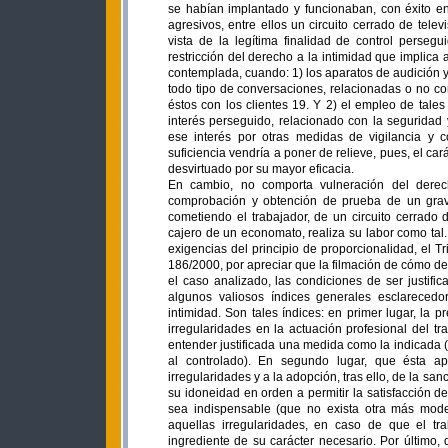
se habían implantado y funcionaban, con éxito 
agresivos, entre ellos un circuito cerrado de telev
vista de la legítima finalidad de control persegu
restricción del derecho a la intimidad que implica
contemplada, cuando: 1) los aparatos de audición
todo tipo de conversaciones, relacionadas o no con
éstos con los clientes 19. Y 2) el empleo de tale
interés perseguido, relacionado con la seguridad y
ese interés por otras medidas de vigilancia y
suficiencia vendría a poner de relieve, pues, el cará
desvirtuado por su mayor eficacia.
En cambio, no comporta vulneración del derech
comprobación y obtención de prueba de un grav
cometiendo el trabajador, de un circuito cerrado 
cajero de un economato, realiza su labor como tal
exigencias del principio de proporcionalidad, el T
186/2000, por apreciar que la filmación de cómo de
el caso analizado, las condiciones de ser justifi
algunos valiosos índices generales esclarecedo
intimidad. Son tales índices: en primer lugar, la
irregularidades en la actuación profesional del t
entender justificada una medida como la indicada 
al controlado). En segundo lugar, que ésta apa
irregularidades y a la adopción, tras ello, de la sa
su idoneidad en orden a permitir la satisfacción d
sea indispensable (que no exista otra más mod
aquellas irregularidades, en caso de que el tr
ingrediente de su carácter necesario. Por último, 