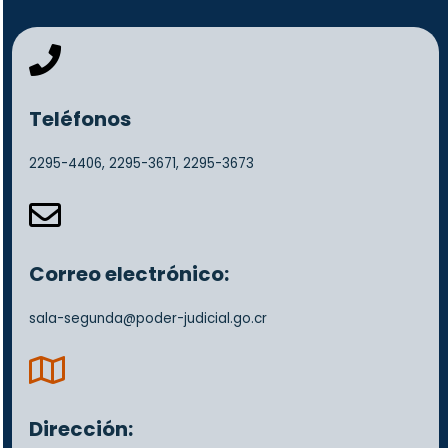
fa
fa-
phone
Teléfonos
2295-4406,
2295-3671,
2295-3673
fa
fa-
envelope-
o
Correo electrónico:
sala-segunda@poder-judicial.go.cr
far
fa-
map
Dirección: